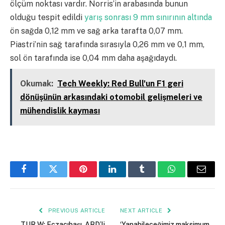
ölçüm noktası vardır. Norris’in arabasında bunun
olduğu tespit edildi
yarış sonrası 9 mm sınırının altında
ön sağda 0,12 mm ve sağ arka tarafta 0,07 mm.
Piastri’nin sağ tarafında sırasıyla 0,26 mm ve 0,1 mm,
sol ön tarafında ise 0,04 mm daha aşağıdaydı.
Okumak:
Tech Weekly: Red Bull'un F1 geri
dönüşünün arkasındaki otomobil gelişmeleri ve
mühendislik kayması
Facebook
Twitter
Pinterest
LinkedIn
Tumblr
WhatsApp
Email
PREVIOUS ARTICLE
NEXT ARTICLE
TUR W: Eczacıbaşı, ABD’li
‘Yapabileceğimiz maksimum