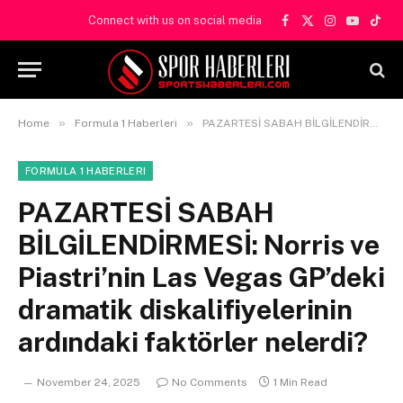
Connect with us on social media
Facebook
X
Instagram
YouTube
TikT
(Twitter)
»
»
Home
Formula 1 Haberleri
PAZARTESİ SABAH BİLGİLENDİRMESİ: Norris ve Piastri’nin Las Vegas GP’deki dramatik diskalifiyelerinin ardındaki faktörler nelerdi?
FORMULA 1 HABERLERI
PAZARTESİ SABAH
BİLGİLENDİRMESİ: Norris ve
Piastri’nin Las Vegas GP’deki
dramatik diskalifiyelerinin
ardındaki faktörler nelerdi?
November 24, 2025
No Comments
1 Min Read