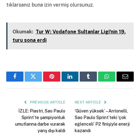
tıklarsanız buna izin vermiş olursunuz.
Kapalı
Okumak:
Tur W: Vodafone Sultanlar Ligi'nin 19.
turu sona erdi
Facebook
Twitter
Pinterest
LinkedIn
Tumblr
WhatsApp
Email
PREVIOUS ARTICLE
NEXT ARTICLE
İZLE: Piastri, Sao Paulo
‘Güven yüksek’ – Antonelli,
Sprint’te şampiyonluk
Sao Paulo Sprint’teki ‘çok
umutlarına darbe vurarak
eğlenceli’ P2 finişiyle enerji
yarış dışı kaldı
kazandı