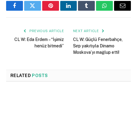
Facebook
Twitter
Pinterest
LinkedIn
Tumblr
WhatsApp
Email
PREVIOUS ARTICLE
NEXT ARTICLE
CL W: Eda Erdem – “İşimiz
CL W: Güçlü Fenerbahçe,
henüz bitmedi”
Sırp yakıtıyla Dinamo
Moskova’yı mağlup etti!
RELATED
POSTS