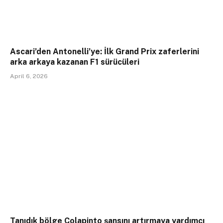
Ascari’den Antonelli’ye: İlk Grand Prix zaferlerini
arka arkaya kazanan F1 sürücüleri
April 6, 2026
Tanıdık bölge Colapinto şansını artırmaya yardımcı