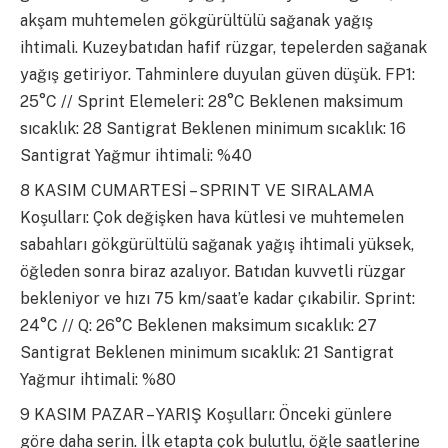
akşam muhtemelen gökgürültülü sağanak yağış
ihtimali. Kuzeybatıdan hafif rüzgar, tepelerden sağanak
yağış getiriyor. Tahminlere duyulan güven düşük. FP1:
25°C // Sprint Elemeleri: 28°C Beklenen maksimum
sıcaklık: 28 Santigrat Beklenen minimum sıcaklık: 16
Santigrat Yağmur ihtimali: %40
8 KASIM CUMARTESİ – SPRINT VE SIRALAMA
Koşulları: Çok değişken hava kütlesi ve muhtemelen
sabahları gökgürültülü sağanak yağış ihtimali yüksek,
öğleden sonra biraz azalıyor. Batıdan kuvvetli rüzgar
bekleniyor ve hızı 75 km/saat’e kadar çıkabilir. Sprint:
24°C // Q: 26°C Beklenen maksimum sıcaklık: 27
Santigrat Beklenen minimum sıcaklık: 21 Santigrat
Yağmur ihtimali: %80
9 KASIM PAZAR – YARIŞ Koşulları: Önceki günlere
göre daha serin. İlk etapta çok bulutlu, öğle saatlerine