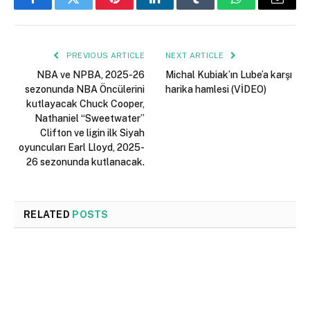
Facebook
Twitter
Pinterest
LinkedIn
Tumblr
WhatsApp
Email
PREVIOUS ARTICLE
NEXT ARTICLE
NBA ve NPBA, 2025-26
Michal Kubiak’ın Lube’a karşı
sezonunda NBA Öncülerini
harika hamlesi (VİDEO)
kutlayacak Chuck Cooper,
Nathaniel “Sweetwater”
Clifton ve ligin ilk Siyah
oyuncuları Earl Lloyd, 2025-
26 sezonunda kutlanacak.
RELATED
POSTS