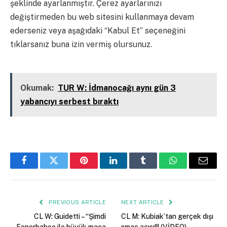
şeklinde ayarlanmıştır. Çerez ayarlarınızı
değiştirmeden bu web sitesini kullanmaya devam
ederseniz veya aşağıdaki “Kabul Et” seçeneğini
tıklarsanız buna izin vermiş olursunuz.
Kapalı
Okumak:
TUR W: İdmanocağı aynı gün 3
yabancıyı serbest bıraktı
Facebook
Twitter
Pinterest
LinkedIn
Tumblr
WhatsApp
Email
PREVIOUS ARTICLE
NEXT ARTICLE
CL W: Guidetti – “Şimdi
CL M: Kubiak’tan gerçek dışı
Fenerbahce ile büyük maça
smaç açısı!!! (VİDEO)