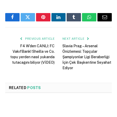
Facebook
Twitter
Pinterest
LinkedIn
Tumblr
WhatsApp
Email
PREVIOUS ARTICLE
NEXT ARTICLE
F4 W’den CANLI: FC
Slavia Prag – Arsenal
VakıfBank! Sheilla ve Co.
Önizlemesi: Topçular
topu yerden nasıl yukarıda
Şampiyonlar Ligi Beraberliği
tutacağını biliyor (VİDEO)
İçin Çek Başkentine Seyahat
Ediyor
RELATED
POSTS