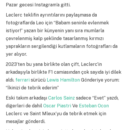
Pazar gecesi Instagram’a gitti.
Leclerc teklifin ayrıntılarını paylaşmasa da
fotoğraflarda Leo için “Babam seninle evlenmek
istiyor!” yazan bir künyenin yanı sıra mumlarla
çevrelenmiş kalp şeklinde tasarlanmış kırmızı
yaprakların sergilendiği kutlamaların fotoğrafları da
yer alıyor.
2023’ten bu yana birlikte olan çift, Leclerc’in
arkadaşıyla birlikte F1 camiasından çok sayıda iyi dilek
aldı.
ferrari
sürücü
Lewis Hamilton
Gönderiye yorum:
“İkinizi de tebrik ederim”
Eski takım arkadaşı
Carlos Sainz
sadece “Evet” yazdı,
diğerleri de dahil
Oscar Piastri
Ve
Esteban Ocon
Leclerc ve Saint Mleux’yu da tebrik etmek için
mesajlar gönderdi.