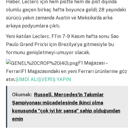
Haber, Leclerc için hem pistte hem de pist dışında
olumlu geçen birkaç hafta boyunca geldi; 28 yaşındaki
sürücü yakın zamanda Austin ve Meksika’da arka
arkaya podyumlara çıktı.
Yeni katılan Leclerc, F1’in 7-9 Kasım hafta sonu Sao
Paulo Grand Prix’si için Brezilya’ya gitmesiyle bu
formunu genişletmeyi umuyor olacak.
F1 Mağazası –
FerrariF1 Mağazasındaki en yeni Ferrari ürünlerine göz
atın.
ŞİMDİ ALIŞVERİŞ YAPIN
Okumak:
Russell, Mercedes'in Takımlar
Şampiyonası mücadelesinde ikinci olma
konusunda "çok iyi bir şansa" sahip olduğundan
emin