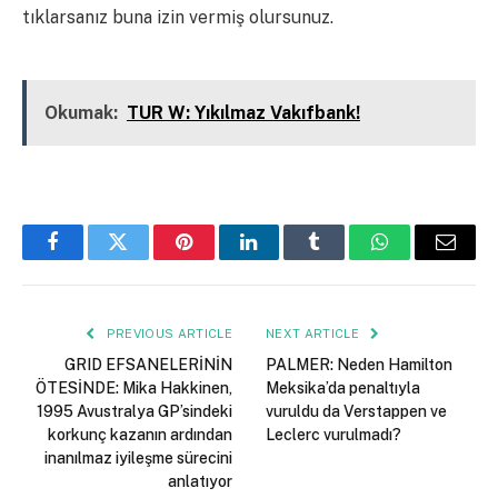
tıklarsanız buna izin vermiş olursunuz.
Kapalı
Okumak:
TUR W: Yıkılmaz Vakıfbank!
Facebook
Twitter
Pinterest
LinkedIn
Tumblr
WhatsApp
Email
PREVIOUS ARTICLE
NEXT ARTICLE
GRID EFSANELERİNİN
PALMER: Neden Hamilton
ÖTESİNDE: Mika Hakkinen,
Meksika’da penaltıyla
1995 Avustralya GP’sindeki
vuruldu da Verstappen ve
korkunç kazanın ardından
Leclerc vurulmadı?
inanılmaz iyileşme sürecini
anlatıyor