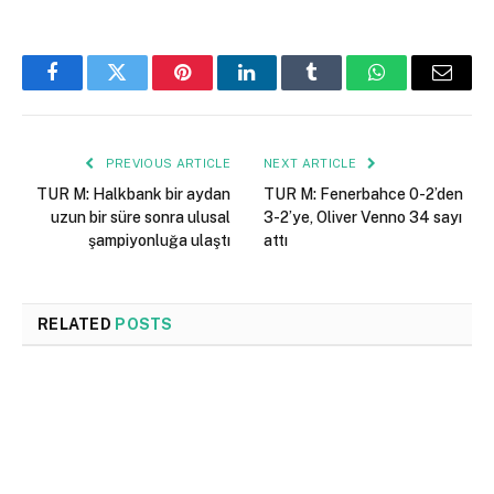
Facebook
Twitter
Pinterest
LinkedIn
Tumblr
WhatsApp
Email
PREVIOUS ARTICLE
NEXT ARTICLE
TUR M: Halkbank bir aydan
TUR M: Fenerbahce 0-2’den
uzun bir süre sonra ulusal
3-2’ye, Oliver Venno 34 sayı
şampiyonluğa ulaştı
attı
RELATED
POSTS