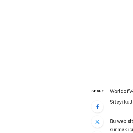
WorldofVol
SHARE
Siteyi ku
fazla bilgi
Bu web sit
sunmak içi