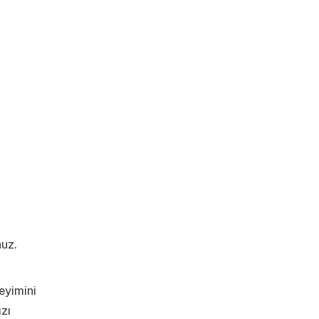
nuz.
daha
eyimini
ızı