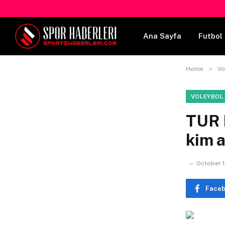
Ana Sayfa
Futbol 
»
Home
Vo
VOLEYBOL
TUR M
kim 
October 1
Face