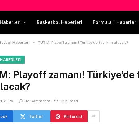
Haberleri
Basketbol Haberleri
Formula 1 Haberleri
»
leybol Haberleri
TUR M: Playoff zamanı! Türkiye’de tacı kim alacak?
 HABERLERI
: Playoff zamanı! Türkiye’de 
alacak?
4, 2025
No Comments
1 Min Read
book
Twitter
Pinterest