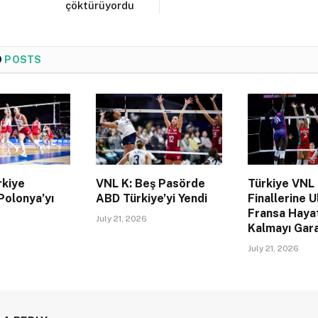
çöktürüyordu
D
POSTS
rkiye
VNL K: Beş Pasörde
Türkiye VNL
Polonya’yı
ABD Türkiye’yi Yendi
Finallerine U
Fransa Haya
July 21, 2026
Kalmayı Gara
July 21, 2026