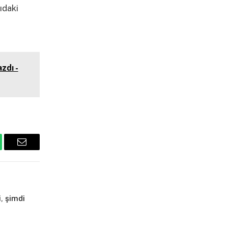
ıdaki
zdı -
tsApp
Email
, şimdi