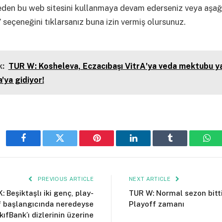
eden bu web sitesini kullanmaya devam ederseniz veya aşağ
 seçeneğini tıklarsanız buna izin vermiş olursunuz.
:
TUR W: Kosheleva, Eczacıbaşı VitrA'ya veda mektubu ya
'ya gidiyor!
Facebook
Twitter
Pinterest
LinkedIn
Tumblr
Wha
PREVIOUS ARTICLE
NEXT ARTICLE
: Beşiktaşlı iki genç, play-
TUR W: Normal sezon bitti
f başlangıcında neredeyse
Playoff zamanı
kıfBank’ı dizlerinin üzerine