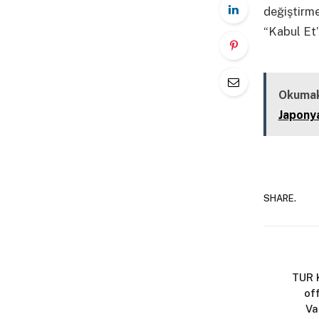
değiştirm
“Kabul Et”
Kapalı
Okumak
Japonya
SHARE.
TUR K
of
Va