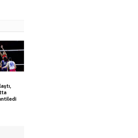
laştı,
tta
ntiledi