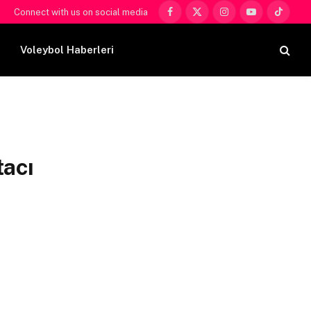
Connect with us on social media
Facebook
X
Instagram
YouTube
TikTok
(Twitter)
Voleybol Haberleri
tacı