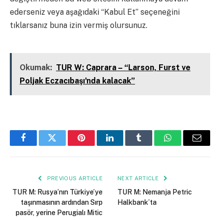
ederseniz veya aşağıdaki “Kabul Et” seçeneğini
tıklarsanız buna izin vermiş olursunuz.
Kapalı
Okumak:
TUR W: Caprara – “Larson, Furst ve
Poljak Eczacıbaşı'nda kalacak”
Facebook
Twitter
Pinterest
LinkedIn
Tumblr
WhatsApp
Email
PREVIOUS ARTICLE
NEXT ARTICLE
TUR M: Rusya’nın Türkiye’ye
TUR M: Nemanja Petric
taşınmasının ardından Sırp
Halkbank’ta
pasör, yerine Perugialı Mitic