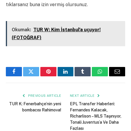
tıklarsanız buna izin vermiş olursunuz.
Kapalı
Okumak:
TUR W: Kim İstanbul'a uçuyor!
(FOTOĞRAF)
Facebook
Twitter
Pinterest
LinkedIn
Tumblr
WhatsApp
Email
PREVIOUS ARTICLE
NEXT ARTICLE
TUR K: Fenerbahçe’nin yeni
EPL Transfer Haberleri:
bombacısı Rahimova!
Fernandes Kalacak,
Richarlison – MLS Taşınıyor,
Tonali Juventus’a Ve Daha
Fazlası