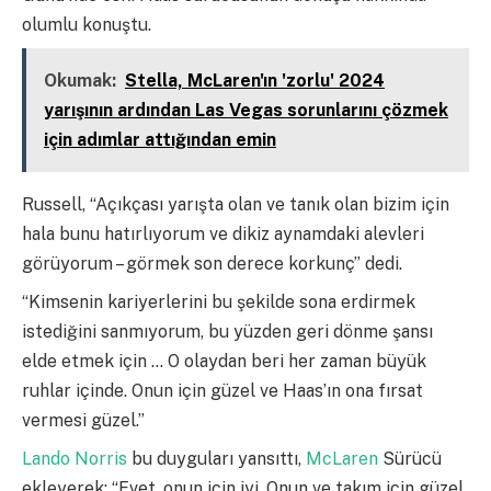
olumlu konuştu.
Okumak:
Stella, McLaren'ın 'zorlu' 2024
yarışının ardından Las Vegas sorunlarını çözmek
için adımlar attığından emin
Russell, “Açıkçası yarışta olan ve tanık olan bizim için
hala bunu hatırlıyorum ve dikiz aynamdaki alevleri
görüyorum – görmek son derece korkunç” dedi.
“Kimsenin kariyerlerini bu şekilde sona erdirmek
istediğini sanmıyorum, bu yüzden geri dönme şansı
elde etmek için … O olaydan beri her zaman büyük
ruhlar içinde. Onun için güzel ve Haas’ın ona fırsat
vermesi güzel.”
Lando Norris
bu duyguları yansıttı,
McLaren
Sürücü
ekleyerek: “Evet, onun için iyi. Onun ve takım için güzel.