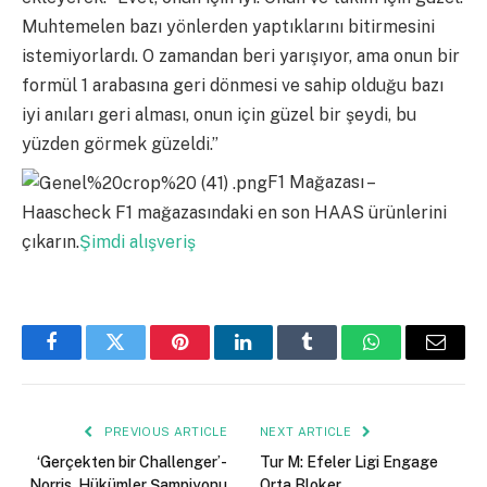
Muhtemelen bazı yönlerden yaptıklarını bitirmesini
istemiyorlardı. O zamandan beri yarışıyor, ama onun bir
formül 1 arabasına geri dönmesi ve sahip olduğu bazı
iyi anıları geri alması, onun için güzel bir şeydi, bu
yüzden görmek güzeldi.”
F1 Mağazası –
Haascheck F1 mağazasındaki en son HAAS ürünlerini
çıkarın.
Şimdi alışveriş
Facebook
Twitter
Pinterest
LinkedIn
Tumblr
WhatsApp
Email
PREVIOUS ARTICLE
NEXT ARTICLE
‘Gerçekten bir Challenger’-
Tur M: Efeler Ligi Engage
Norris, Hükümler Şampiyonu
Orta Bloker