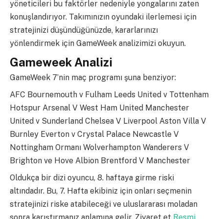
yöneticileri bu faktörler nedeniyle yongalarını zaten
konuşlandırıyor. Takımınızın oyundaki ilerlemesi için
stratejinizi düşündüğünüzde, kararlarınızı
yönlendirmek için GameWeek analizimizi okuyun.
Gameweek Analizi
GameWeek 7’nin maç programı şuna benziyor:
AFC Bournemouth v Fulham Leeds United v Tottenham
Hotspur Arsenal V West Ham United Manchester
United v Sunderland Chelsea V Liverpool Aston Villa V
Burnley Everton v Crystal Palace Newcastle V
Nottingham Ormanı Wolverhampton Wanderers V
Brighton ve Hove Albion Brentford V Manchester
Oldukça bir dizi oyuncu, 8. haftaya girme riski
altındadır. Bu, 7. Hafta ekibiniz için onları seçmenin
stratejinizi riske atabileceği ve uluslararası moladan
sonra karıştırmanız anlamına gelir. Ziyaret et
Resmi