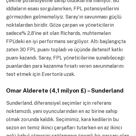
çekme potansiyeline sahip olduklarına inanıyor. Bu
iddiaların esası sorgulanırken, FPL potansiyellerini
görmezden gelmemeliyiz. Saray’ın savunması güçlü
noktalardan biridir. Göze çarpan ve yöneticilerin
sadece% 2,8’ine ait olan Richards, muhtemelen
FPL’deki en iyi performans sergiliyor. Altı başlangıçta
zaten 30 FPL puanı topladı ve üçünde defansif katkı
puanı kazandı. Saray, FPL yöneticilerine sunabileceği
puanlardan para kazanma fırsatı veren savunmalarını
test etmek için Everton’a uzak.
Omar Alderete (4,1 milyon £) – Sunderland
Sunderland, diferansiyel seçimler için referans
noktamızdı, yani oyuncularından en az birine sahip
olmak zorunda kaldık. Seçimimiz, kara kedilerin bu
sezon en temiz ikinci çarşafları tutarken en az ikinci
golü kabul etmesini sağlamanın önemli bir parçası olan