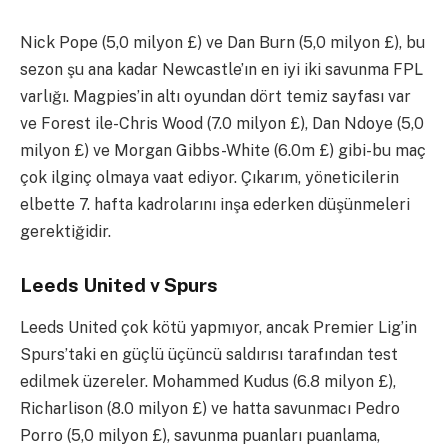
Nick Pope (5,0 milyon £) ve Dan Burn (5,0 milyon £), bu
sezon şu ana kadar Newcastle’ın en iyi iki savunma FPL
varlığı. Magpies’in altı oyundan dört temiz sayfası var
ve Forest ile-Chris Wood (7.0 milyon £), Dan Ndoye (5,0
milyon £) ve Morgan Gibbs-White (6.0m £) gibi-bu maç
çok ilginç olmaya vaat ediyor. Çıkarım, yöneticilerin
elbette 7. hafta kadrolarını inşa ederken düşünmeleri
gerektiğidir.
Leeds United v Spurs
Leeds United çok kötü yapmıyor, ancak Premier Lig’in
Spurs’taki en güçlü üçüncü saldırısı tarafından test
edilmek üzereler. Mohammed Kudus (6.8 milyon £),
Richarlison (8.0 milyon £) ve hatta savunmacı Pedro
Porro (5,0 milyon £), savunma puanları puanlama,