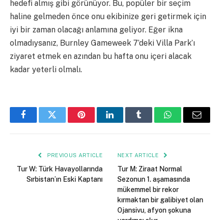
hedefi almış gibi görünüyor. Bu, popüler bir seçim
haline gelmeden önce onu ekibinize geri getirmek için
iyi bir zaman olacağı anlamına geliyor. Eğer ikna
olmadıysanız, Burnley Gameweek 7’deki Villa Park’ı
ziyaret etmek en azından bu hafta onu içeri alacak
kadar yeterli olmalı.
Facebook
Twitter
Pinterest
LinkedIn
Tumblr
WhatsApp
Email
PREVIOUS ARTICLE
NEXT ARTICLE
Tur W: Türk Havayollarında
Tur M: Ziraat Normal
Sırbistan’ın Eski Kaptanı
Sezonun 1. aşamasında
mükemmel bir rekor
kırmaktan bir galibiyet olan
Ojansivu, afyon şokuna