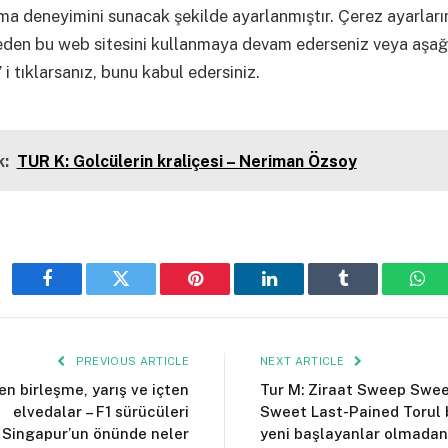
ama deneyimini sunacak şekilde ayarlanmıştır. Çerez ayarların
eden bu web sitesini kullanmaya devam ederseniz veya aşağ
 i tıklarsanız, bunu kabul edersiniz.
:
TUR K: Golcülerin kraliçesi – Neriman Özsoy
Facebook
Twitter
Pinterest
LinkedIn
Tumblr
Wha
PREVIOUS ARTICLE
NEXT ARTICLE
en birleşme, yarış ve içten
Tur M: Ziraat Sweep Swe
elvedalar – F1 sürücüleri
Sweet Last-Pained Torul 
Singapur’un önünde neler
yeni başlayanlar olmadan