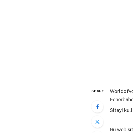
Worldofvo
SHARE
Fenerbahce
Siteyi kul
Fazla Bilg
Bu web sit