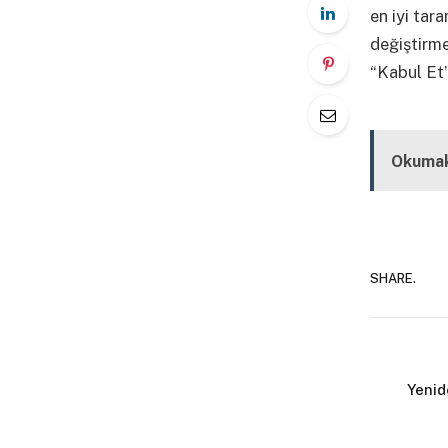
en iyi tar
değiştirm
“Kabul Et”
Kapalı
Okumak
SHARE.
Yenid