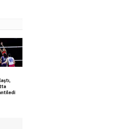
laştı,
tta
ntiledi