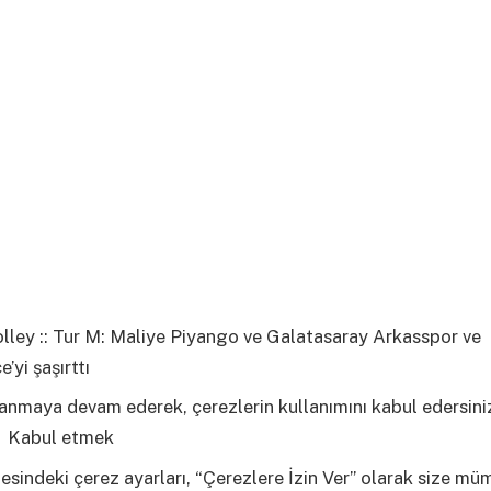
lley :: Tur M: Maliye Piyango ve Galatasaray Arkasspor ve
’yi şaşırttı
lanmaya devam ederek, çerezlerin kullanımını kabul edersini
i
Kabul etmek
esindeki çerez ayarları, “Çerezlere İzin Ver” olarak size m