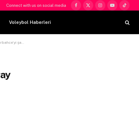
Connect with us on social media
Facebook
X
Instagram
YouTube
TikTok
(Twitter)
Voleybol Haberleri
e’yi şaşırttı
ray
ı