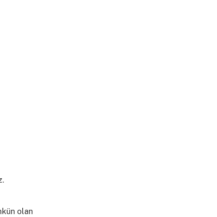
z.
Daha
ümkün olan