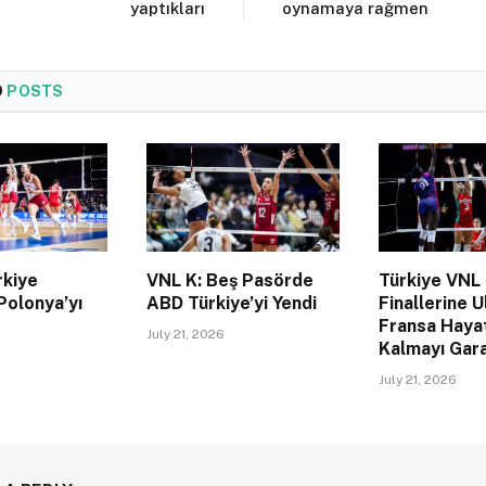
yaptıkları
oynamaya rağmen
D
POSTS
rkiye
VNL K: Beş Pasörde
Türkiye VNL
Polonya’yı
ABD Türkiye’yi Yendi
Finallerine U
Fransa Haya
July 21, 2026
Kalmayı Gara
July 21, 2026