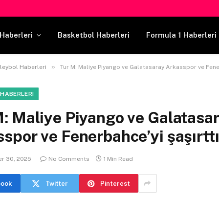
Haberleri
Basketbol Haberleri
Formula 1 Haberleri
»
leybol Haberleri
Tur M: Maliye Piyango ve Galatasaray Arkasspor ve Fenerbahc
 HABERLERI
: Maliye Piyango ve Galatasa
spor ve Fenerbahce’yi şaşırtt
r 30, 2025
No Comments
1 Min Read
book
Twitter
Pinterest