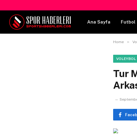
Ana Sayfa
Futbol 
»
Home
Vo
VOLEYBOL
Tur M
Arkas
Septembe
Face