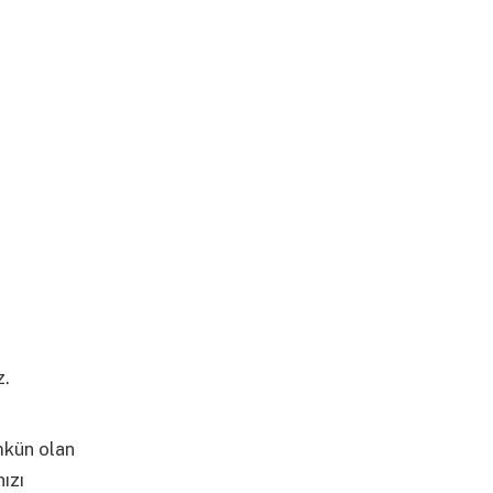
z.
Daha
ümkün olan
ızı