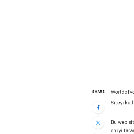
Worldofvol
SHARE
Siteyi kul
Fazla Bilg
Bu web sit
en iyi tar