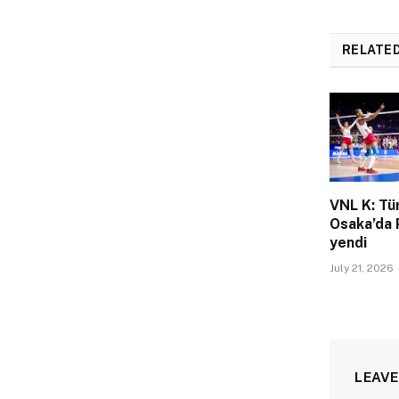
RELATE
VNL K: Tü
Osaka’da 
yendi
July 21, 2026
LEAVE