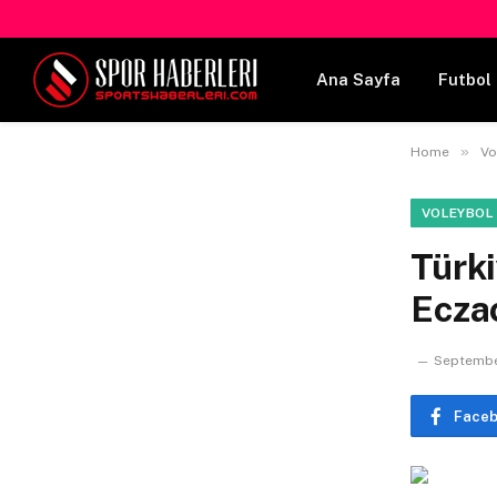
Ana Sayfa
Futbol 
»
Home
Vo
VOLEYBOL
Türk
Eczac
Septembe
Face