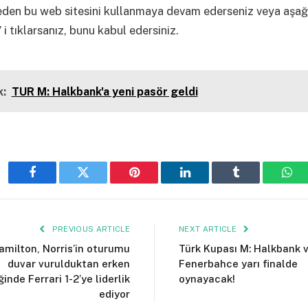
eden bu web sitesini kullanmaya devam ederseniz veya aşağ
 i tıklarsanız, bunu kabul edersiniz.
:
TUR M: Halkbank'a yeni pasör geldi
Facebook
Twitter
Pinterest
LinkedIn
Tumblr
Wha
PREVIOUS ARTICLE
NEXT ARTICLE
amilton, Norris’in oturumu
Türk Kupası M: Halkbank 
duvar vurulduktan erken
Fenerbahce yarı finalde
ğinde Ferrari 1-2’ye liderlik
oynayacak!
ediyor