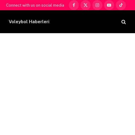
Connect with us on social media
Facebook
X
Instagram
YouTube
TikTok
(Twitter)
Voleybol Haberleri