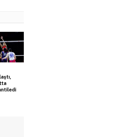
laştı,
tta
ntiledi