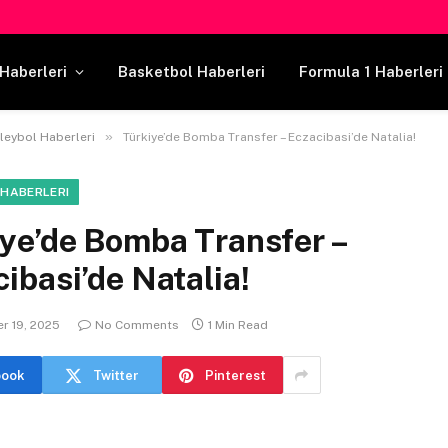
Haberleri
Basketbol Haberleri
Formula 1 Haberleri
»
leybol Haberleri
Türkiye’de Bomba Transfer – Eczacibasi’de Natalia!
 HABERLERI
iye’de Bomba Transfer –
ibasi’de Natalia!
r 19, 2025
No Comments
1 Min Read
book
Twitter
Pinterest