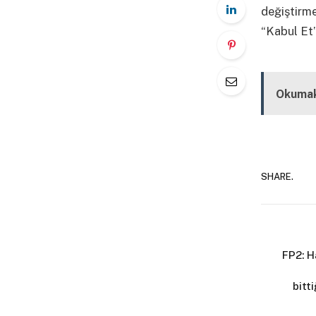
değiştirm
“Kabul Et”
Kapalı
Okumak
SHARE.
FP2: H
bitti