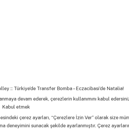
ley :: Türkiye’de Transfer Bomba – Eczacibasi’de Natalia!
lanmaya devam ederek, çerezlerin kullanımını kabul edersini
i
Kabul etmek
esindeki çerez ayarları, “Çerezlere İzin Ver” olarak size m
ama deneyimini sunacak şekilde ayarlanmıştır. Çerez ayarların