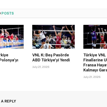
D
POSTS
rkiye
VNL K: Beş Pasörde
Türkiye VNL
Polonya’yı
ABD Türkiye’yi Yendi
Finallerine U
Fransa Haya
July 21, 2026
Kalmayı Gara
July 21, 2026
 A REPLY