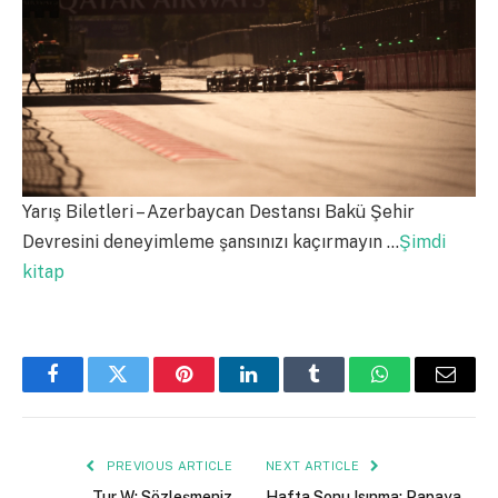
Yarış Biletleri – Azerbaycan Destansı Bakü Şehir
Devresini deneyimleme şansınızı kaçırmayın …
Şimdi
kitap
Facebook
Twitter
Pinterest
LinkedIn
Tumblr
WhatsApp
Email
PREVIOUS ARTICLE
NEXT ARTICLE
Tur W: Sözleşmeniz
Hafta Sonu Isınma: Papaya