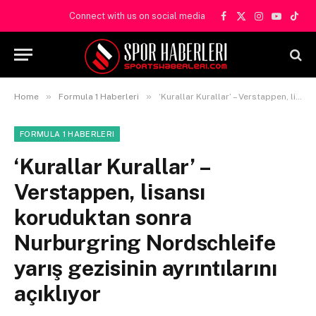
Connect with us on social media
Facebook
X
Instagram
YouTube
TikT
(Twitter)
»
»
Home
Formula 1 Haberleri
‘Kurallar Kurallar’ – Verstappen, lisansı koruduktan sonra Nurburgring Nordschleife yarış gezisinin ayrıntılarını açıklıyor
FORMULA 1 HABERLERI
‘Kurallar Kurallar’ –
Verstappen, lisansı
koruduktan sonra
Nurburgring Nordschleife
yarış gezisinin ayrıntılarını
açıklıyor