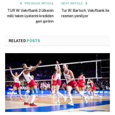
PREVIOUS ARTICLE
NEXT ARTICLE
TUR W: Vakıfbank 2 ülkenin
Tur W: Bartsch, Vakıfbank ile
milli takım üyelerini krediden
resmen yeniliyor
geri getirin
RELATED
POSTS