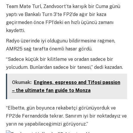
Team Mate Turl, Zandvoort’ta karışık bir Cuma günü
yaptı ve Bankalı Turn 3’te FP2’de ağır bir kaza
geçirmeden önce FP1’deki en hızlı üçüncü zamanı
kaydetti.
Radyo üzerinde iyi olduğunu bildirmesine rağmen,
AMR25 sağ tarafta önemli hasar gördü.
“Sadece küçük bir kilitleme ve oradan sadece bir
yolcudum. Bunlardan sadece bir tanesi,” dedi kazadan.
Okumak:
Engines, espresso and Tifosi passion
– the ultimate fan guide to Monza
“Elbette, gün boyunca rekabetçi görünüyorduk ve
FP2’de Fernando’da tekrar. Sanırım iyi bir noktadayız ve
yarın ne yapabileceğimizi görüyoruz.”