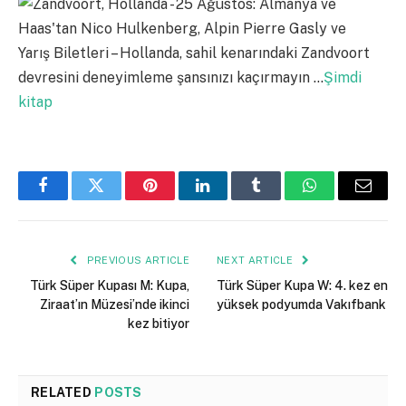
Yarış Biletleri – Hollanda, sahil kenarındaki Zandvoort
devresini deneyimleme şansınızı kaçırmayın …
Şimdi
kitap
Facebook
Twitter
Pinterest
LinkedIn
Tumblr
WhatsApp
Email
PREVIOUS ARTICLE
NEXT ARTICLE
Türk Süper Kupası M: Kupa,
Türk Süper Kupa W: 4. kez en
Ziraat’ın Müzesi’nde ikinci
yüksek podyumda Vakıfbank
kez bitiyor
RELATED
POSTS