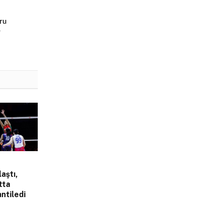
ru
r
laştı,
tta
ntiledi