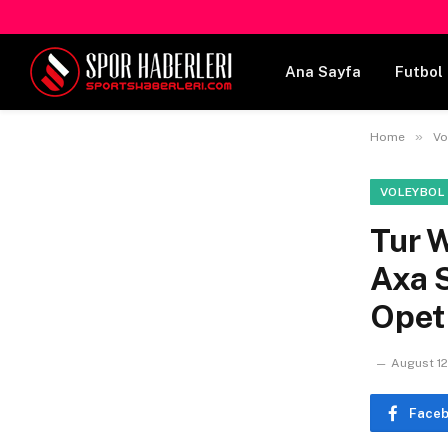
Ana Sayfa
Futbol 
»
Home
Vo
VOLEYBOL
Tur 
Axa 
Opet 
August 12
Face