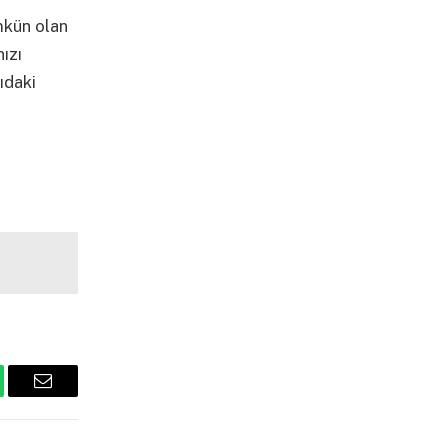
ümkün olan
ızı
ıdaki
tsApp
Email