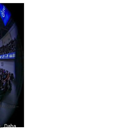
Kupası –
z.
Daha