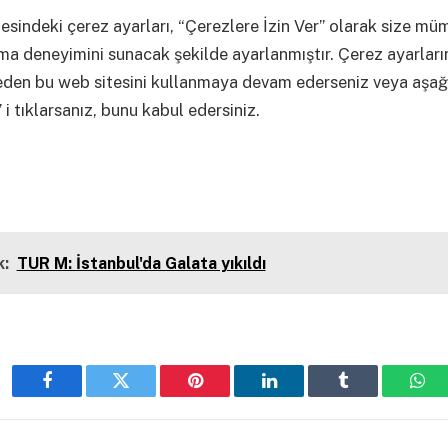
esindeki çerez ayarları, “Çerezlere İzin Ver” olarak size m
ama deneyimini sunacak şekilde ayarlanmıştır. Çerez ayarların
eden bu web sitesini kullanmaya devam ederseniz veya aşağ
 i tıklarsanız, bunu kabul edersiniz.
:
TUR M: İstanbul'da Galata yıkıldı
Facebook
Twitter
Pinterest
LinkedIn
Tumblr
Wha