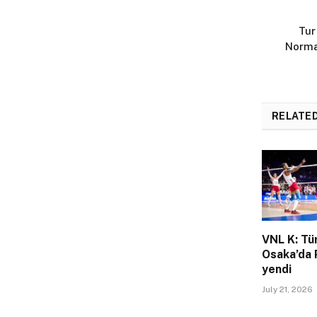
Tur
Norma
RELATE
VNL K: Tü
Osaka’da 
yendi
July 21, 2026