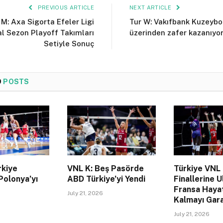
PREVIOUS ARTICLE
NEXT ARTICLE
 M: Axa Sigorta Efeler Ligi
Tur W: Vakıfbank Kuzeybo
l Sezon Playoff Takımları
üzerinden zafer kazanıyo
Setiyle Sonuç
D
POSTS
rkiye
VNL K: Beş Pasörde
Türkiye VNL
Polonya’yı
ABD Türkiye’yi Yendi
Finallerine U
Fransa Haya
July 21, 2026
Kalmayı Gara
July 21, 2026