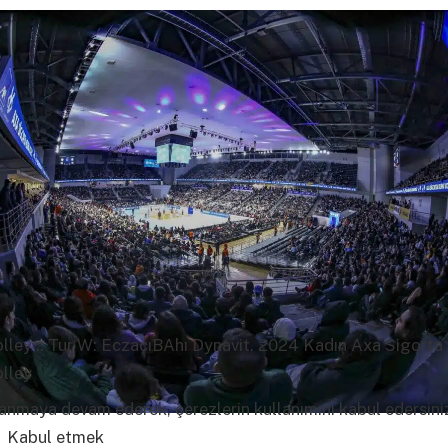
ley :: Tur W: EczacıBAhı Dynavit, 2024 Kadın Axa Sigorta 
lley
lanmaya devam ederek, çerezlerin kullanımını kabul edersini
i
Kabul etmek