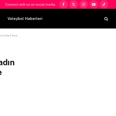
Connect with us on social media
Facebook
X
Instagram
YouTube
TikTok
(Twitter)
Voleybol Haberleri
on çatışmayı kurar
adın
e