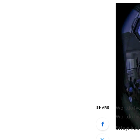
Worldofvol
SHARE
Worldofvo
Siteyi kul
Fazla Bilg