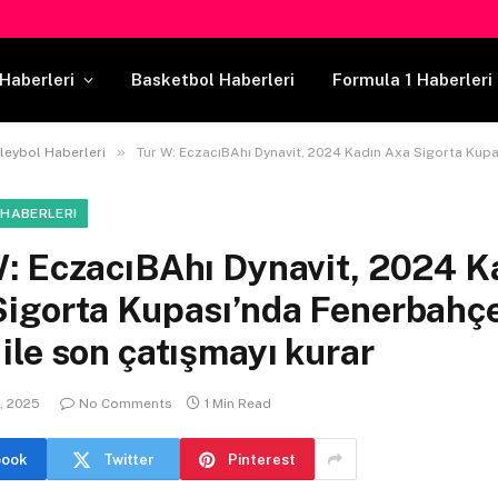
Haberleri
Basketbol Haberleri
Formula 1 Haberleri
»
leybol Haberleri
Tur W: EczacıBAhı Dynavit, 2024 Kadın Axa Sigorta Kupası’nda Fenerbahçe Opet ile s
 HABERLERI
W: EczacıBAhı Dynavit, 2024 K
Sigorta Kupası’nda Fenerbahç
ile son çatışmayı kurar
, 2025
No Comments
1 Min Read
book
Twitter
Pinterest