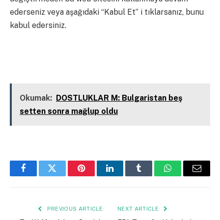
ederseniz veya aşağıdaki “Kabul Et” i tıklarsanız, bunu
kabul edersiniz.
Kapalı
Okumak:
DOSTLUKLAR M: Bulgaristan beş
setten sonra mağlup oldu
Facebook
Twitter
Pinterest
LinkedIn
Tumblr
WhatsApp
Email
PREVIOUS ARTICLE
NEXT ARTICLE