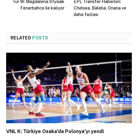
Tur W: Magdalena Stysiak
EPL Transfer Haberleri:
Fenerbahce ile kalıyor
Chelsea, Baleba, Onana ve
daha fazlası
RELATED
POSTS
VNL K: Türkiye Osaka’da Polonya’yı yendi