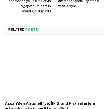
Fenerbahçe’ye katılır; Earvin
antrenör Kerem Erylmaz’a
Ngapeth Poitiers’ın
veda ediyor
ayrıldığını duyurdu
RELATED
POSTS
Ascari’den Antonelli’ye: İlk Grand Prix zaferlerini
arka arkaya kazanan F1 sürücüleri