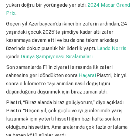
yukarı doğru bir yörüngede yer aldı.
2024 Macar Grand
Prix
.
Geçen yıl Azerbaycan’da ikinci bir zaferin ardından, 24
yaşındaki çocuk 2025’te şimdiye kadar altı zafer
kazanmaya devam etti ve bu da ona takım arkadaşı
üzerinde dokuz puanlık bir liderlik yaptı.
Lando Norris
içinde
Dünya Şampiyonası Sıralamaları
.
Son zamanlarda F1’in ziyareti sırasında ilk zaferi
sahnesine geri döndükten sonra
Haşarat
Piastri, bir yıl
sonra o kilometre taşı anından nasıl değiştiğini
düşündüğünü düşünmek için biraz zaman aldı.
Piastri, “Biraz alanda biraz gelişiyorum,” diye açıkladı
Piastri. “Geçen yıl, çok güçlü ve iyi günlerimde yarış
kazanmak için yeterli hissettiğim bazı hafta sonları
olduğunu hissettim. Ama aralarında çok fazla ortalama
ve bazen kötü günler vardı.