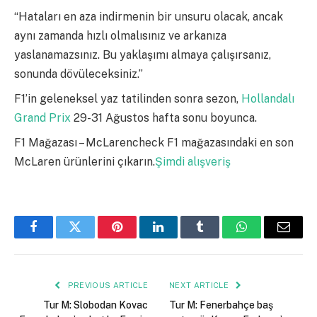
“Hataları en aza indirmenin bir unsuru olacak, ancak
aynı zamanda hızlı olmalısınız ve arkanıza
yaslanamazsınız. Bu yaklaşımı almaya çalışırsanız,
sonunda dövüleceksiniz.”
F1’in geleneksel yaz tatilinden sonra sezon,
Hollandalı
Grand Prix
29-31 Ağustos hafta sonu boyunca.
F1 Mağazası – McLarencheck F1 mağazasındaki en son
McLaren ürünlerini çıkarın.
Şimdi alışveriş
Facebook
Twitter
Pinterest
LinkedIn
Tumblr
WhatsApp
Email
PREVIOUS ARTICLE
NEXT ARTICLE
Tur M: Slobodan Kovac
Tur M: Fenerbahçe baş