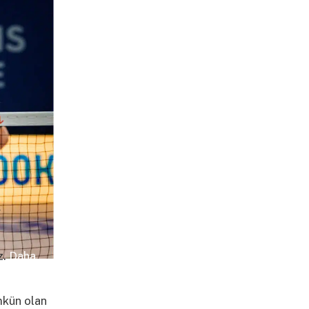
y
z.
Daha
ümkün olan