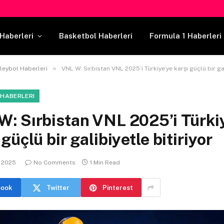
Haberleri
Basketbol Haberleri
Formula 1 Haberleri
»
leybol Haberleri
VNL W: Sırbistan VNL 2025’i Türkiye’ye karşı güçlü bir galibiye
 HABERLERI
W: Sırbistan VNL 2025’i Türki
 güçlü bir galibiyetle bitiriyor
, 2025
No Comments
1 Min Read
book
Twitter
Pinterest