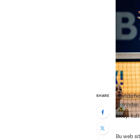
Worldofvol
SHARE
üzerinden 
Siteyi kul
Fazla Bilg
Bu web sit