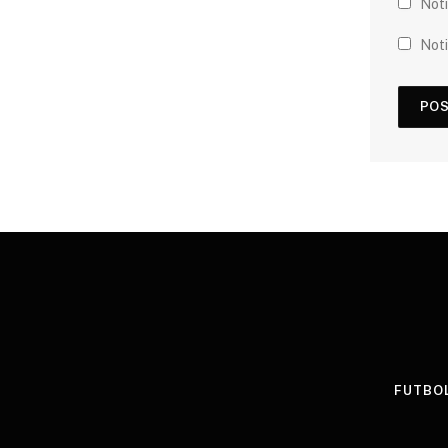
Noti
Noti
FUTBOL