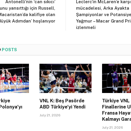
Antonelli’nin ‘can sıkıcı’
Leclerc’in McLaren’e karşı
nu yansıttığı için Russell,
mücadelesi, Arka Ayakta
Macaristan’da kalifiye olan
Şampiyonlar ve Potansiye
‘Büyük Adımdan’ hoşlanıyor
Yağmur – Macar Grand Pri
izlenmeli
D
POSTS
rkiye
VNL K: Beş Pasörde
Türkiye VNL
Polonya’yı
ABD Türkiye’yi Yendi
Finallerine U
Fransa Haya
July 21, 2026
Kalmayı Gara
July 21, 2026