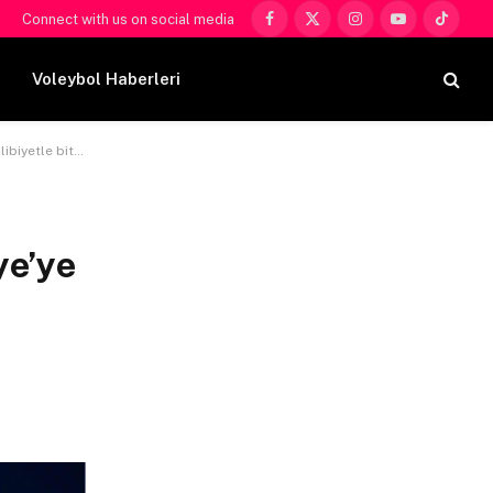
Connect with us on social media
Facebook
X
Instagram
YouTube
TikTok
(Twitter)
Voleybol Haberleri
tle bitiriyor
ye’ye