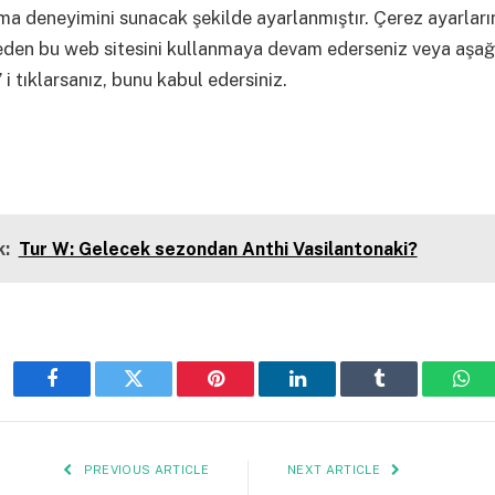
ama deneyimini sunacak şekilde ayarlanmıştır. Çerez ayarların
eden bu web sitesini kullanmaya devam ederseniz veya aşağ
 i tıklarsanız, bunu kabul edersiniz.
:
Tur W: Gelecek sezondan Anthi Vasilantonaki?
Facebook
Twitter
Pinterest
LinkedIn
Tumblr
Wha
PREVIOUS ARTICLE
NEXT ARTICLE