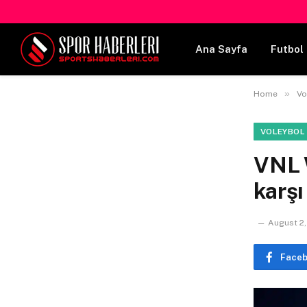
Ana Sayfa
Futbol 
»
Home
Vo
VOLEYBOL
VNL 
karşı
August 2
Face