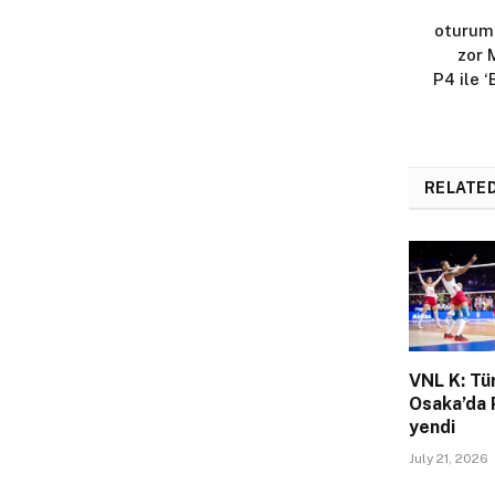
oturumu
zor 
P4 ile 
RELATE
VNL K: Tü
Osaka’da 
yendi
July 21, 2026