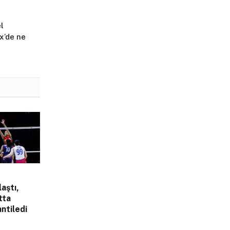
l
x’de ne
laştı,
tta
ntiledi