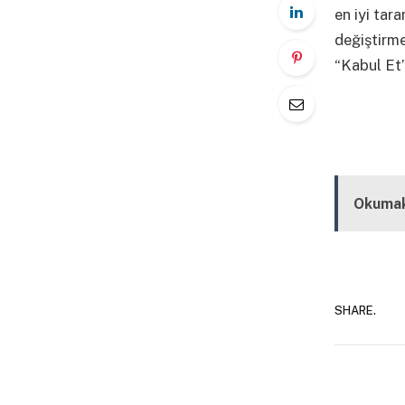
en iyi tar
değiştirm
“Kabul Et”
Kapalı
Okumak
SHARE.