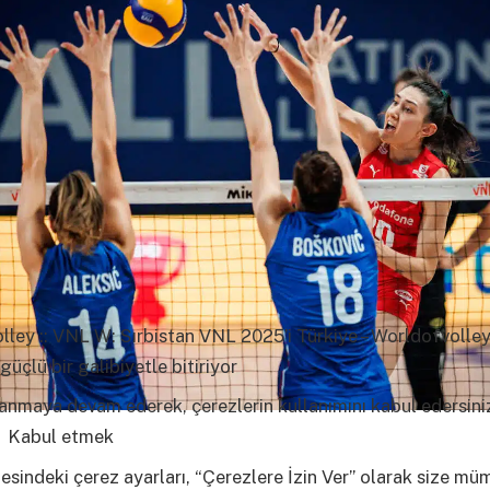
ley :: VNL W: Sırbistan VNL 2025’i Türkiye – Worldofvolle
güçlü bir galibiyetle bitiriyor
lanmaya devam ederek, çerezlerin kullanımını kabul edersini
i
Kabul etmek
esindeki çerez ayarları, “Çerezlere İzin Ver” olarak size m