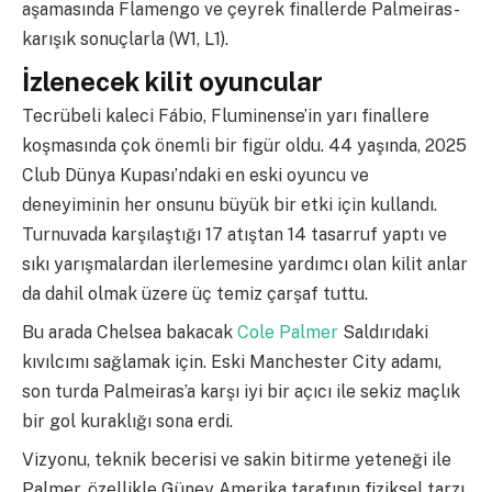
aşamasında Flamengo ve çeyrek finallerde Palmeiras-
karışık sonuçlarla (W1, L1).
İzlenecek kilit oyuncular
Tecrübeli kaleci Fábio, Fluminense’in yarı finallere
koşmasında çok önemli bir figür oldu. 44 yaşında, 2025
Club Dünya Kupası’ndaki en eski oyuncu ve
deneyiminin her onsunu büyük bir etki için kullandı.
Turnuvada karşılaştığı 17 atıştan 14 tasarruf yaptı ve
sıkı yarışmalardan ilerlemesine yardımcı olan kilit anlar
da dahil olmak üzere üç temiz çarşaf tuttu.
Bu arada Chelsea bakacak
Cole Palmer
Saldırıdaki
kıvılcımı sağlamak için. Eski Manchester City adamı,
son turda Palmeiras’a karşı iyi bir açıcı ile sekiz maçlık
bir gol kuraklığı sona erdi.
Vizyonu, teknik becerisi ve sakin bitirme yeteneği ile
Palmer, özellikle Güney Amerika tarafının fiziksel tarzı