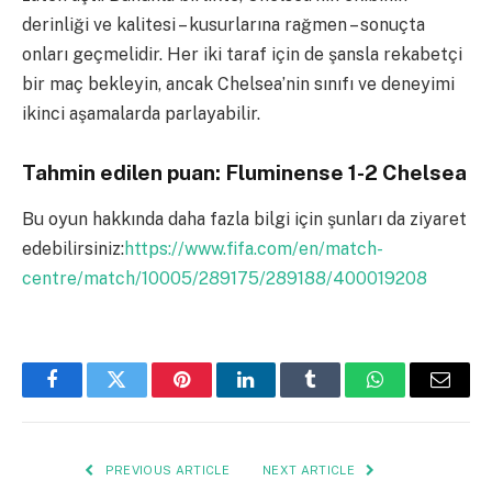
derinliği ve kalitesi – kusurlarına rağmen – sonuçta
onları geçmelidir. Her iki taraf için de şansla rekabetçi
bir maç bekleyin, ancak Chelsea’nin sınıfı ve deneyimi
ikinci aşamalarda parlayabilir.
Tahmin edilen puan: Fluminense 1-2 Chelsea
Bu oyun hakkında daha fazla bilgi için şunları da ziyaret
edebilirsiniz:
https://www.fifa.com/en/match-
centre/match/10005/289175/289188/400019208
Facebook
Twitter
Pinterest
LinkedIn
Tumblr
WhatsApp
Email
PREVIOUS ARTICLE
NEXT ARTICLE