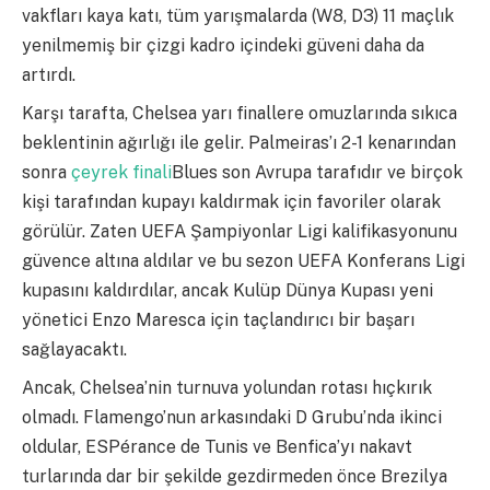
vakfları kaya katı, tüm yarışmalarda (W8, D3) 11 maçlık
yenilmemiş bir çizgi kadro içindeki güveni daha da
artırdı.
Karşı tarafta, Chelsea yarı finallere omuzlarında sıkıca
beklentinin ağırlığı ile gelir. Palmeiras’ı 2-1 kenarından
sonra
çeyrek finali
Blues son Avrupa tarafıdır ve birçok
kişi tarafından kupayı kaldırmak için favoriler olarak
görülür. Zaten UEFA Şampiyonlar Ligi kalifikasyonunu
güvence altına aldılar ve bu sezon UEFA Konferans Ligi
kupasını kaldırdılar, ancak Kulüp Dünya Kupası yeni
yönetici Enzo Maresca için taçlandırıcı bir başarı
sağlayacaktı.
Ancak, Chelsea’nin turnuva yolundan rotası hıçkırık
olmadı. Flamengo’nun arkasındaki D Grubu’nda ikinci
oldular, ESPérance de Tunis ve Benfica’yı nakavt
turlarında dar bir şekilde gezdirmeden önce Brezilya