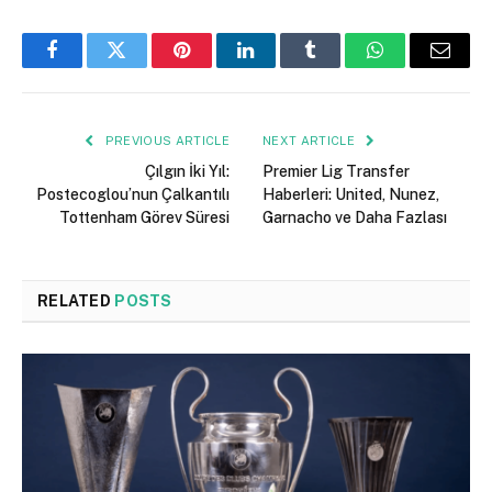
Facebook
Twitter
Pinterest
LinkedIn
Tumblr
WhatsApp
Email
PREVIOUS ARTICLE
NEXT ARTICLE
Çılgın İki Yıl:
Premier Lig Transfer
Postecoglou’nun Çalkantılı
Haberleri: United, Nunez,
Tottenham Görev Süresi
Garnacho ve Daha Fazlası
RELATED
POSTS