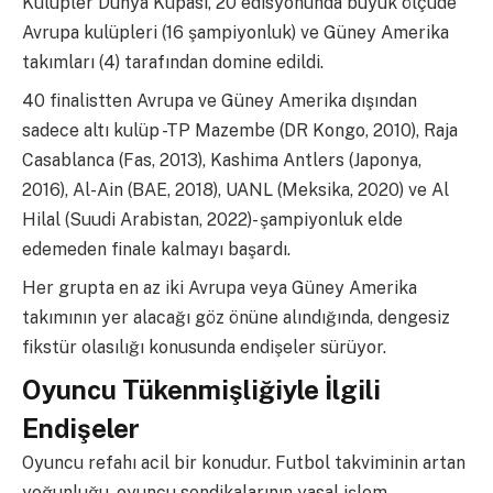
Kulüpler Dünya Kupası, 20 edisyonunda büyük ölçüde
Avrupa kulüpleri (16 şampiyonluk) ve Güney Amerika
takımları (4) tarafından domine edildi.
40 finalistten Avrupa ve Güney Amerika dışından
sadece altı kulüp -TP Mazembe (DR Kongo, 2010), Raja
Casablanca (Fas, 2013), Kashima Antlers (Japonya,
2016), Al-Ain (BAE, 2018), UANL (Meksika, 2020) ve Al
Hilal (Suudi Arabistan, 2022)- şampiyonluk elde
edemeden finale kalmayı başardı.
Her grupta en az iki Avrupa veya Güney Amerika
takımının yer alacağı göz önüne alındığında, dengesiz
fikstür olasılığı konusunda endişeler sürüyor.
Oyuncu Tükenmişliğiyle İlgili
Endişeler
Oyuncu refahı acil bir konudur. Futbol takviminin artan
yoğunluğu, oyuncu sendikalarının yasal işlem