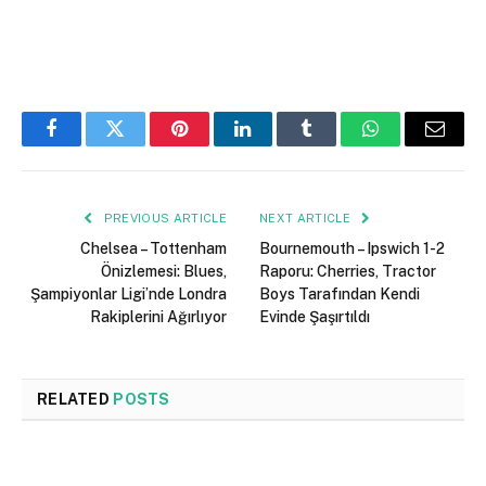
Facebook
Twitter
Pinterest
LinkedIn
Tumblr
WhatsApp
Email
PREVIOUS ARTICLE
NEXT ARTICLE
Chelsea – Tottenham
Bournemouth – Ipswich 1-2
Önizlemesi: Blues,
Raporu: Cherries, Tractor
Şampiyonlar Ligi’nde Londra
Boys Tarafından Kendi
Rakiplerini Ağırlıyor
Evinde Şaşırtıldı
RELATED
POSTS