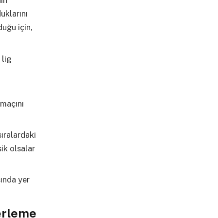
nın
uklarını
duğu için,
 lig
 maçını
ıralardaki
ik olsalar
sında yer
erleme