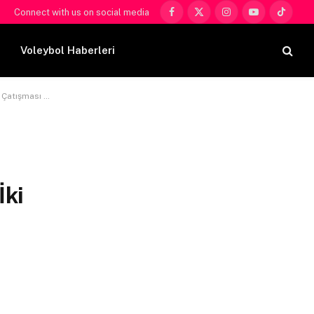
Connect with us on social media
Facebook
X
Instagram
YouTube
TikTok
(Twitter)
Voleybol Haberleri
in de Güvenlik Yakın
İki