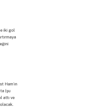
e iki gol
artırmaya
eğini
st Ham’ın
ta (şu
 attı ve
 olacak.