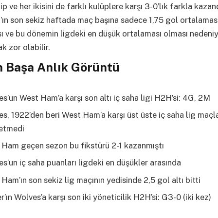
ip ve her ikisini de farklı kulüplere karşı 3-0’lık farkla kazan
ın son sekiz haftada maç başına sadece 1,75 gol ortalamas
ı ve bu dönemin ligdeki en düşük ortalaması olması nedeni
k zor olabilir.
 Başa Anlık Görüntü
s’un West Ham’a karşı son altı iç saha ligi H2H’si: 4G, 2M
s, 1922’den beri West Ham’a karşı üst üste iç saha lig maçla
etmedi
 Ham geçen sezon bu fikstürü 2-1 kazanmıştı
s’un iç saha puanları ligdeki en düşükler arasında
Ham’ın son sekiz lig maçının yedisinde 2,5 gol altı bitti
r’ın Wolves’a karşı son iki yöneticilik H2H’si: G3-0 (iki kez)