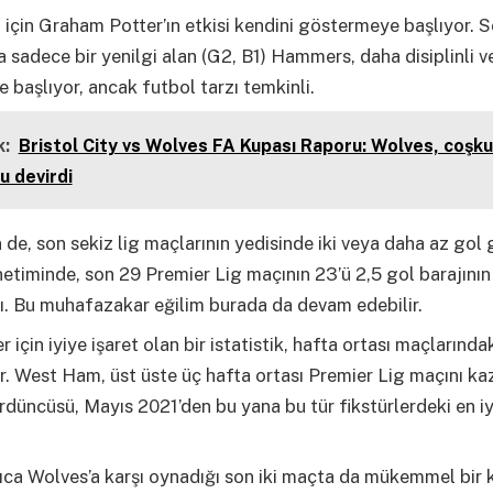
m
için Graham Potter’ın etkisi kendini göstermeye başlıyor. 
 sadece bir yenilgi alan (G2, B1) Hammers, daha disiplinli ve
başlıyor, ancak futbol tarzı temkinli.
:
Bristol City vs Wolves FA Kupası Raporu: Wolves, coşku
'u devirdi
de, son sekiz lig maçlarının yedisinde iki veya daha az gol 
etiminde, son 29 Premier Lig maçının 23’ü 2,5 gol barajının
ı. Bu muhafazakar eğilim burada da devam edebilir.
r için iyiye işaret olan bir istatistik, hafta ortası maçlarında
ır. West Ham, üst üste üç hafta ortası Premier Lig maçını ka
düncüsü, Mayıs 2021’den bu yana bu tür fikstürlerdeki en iyi
ıca Wolves’a karşı oynadığı son iki maçta da mükemmel bir k