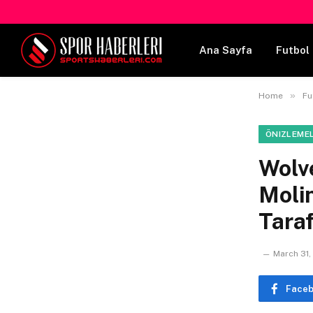
Ana Sayfa
Futbol 
»
Home
Fu
ÖNIZLEME
Wolv
Molin
Taraf
March 31,
Face