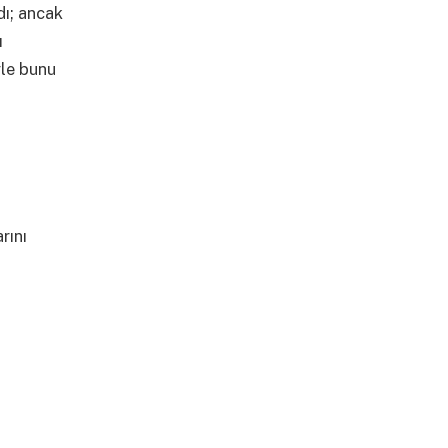
dı; ancak
ı
yle bunu
rını