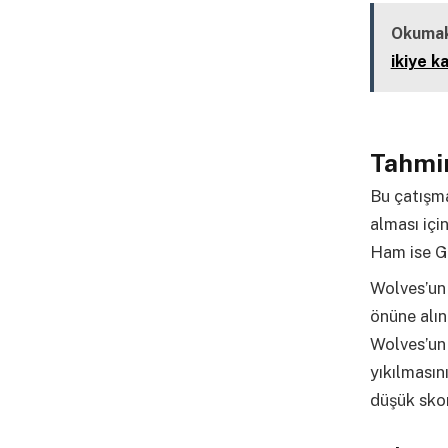
Okumak
ikiye k
Tahmin
Bu çatışma
alması içi
Ham ise Gr
Wolves’un 
önüne alın
Wolves’un 
yıkılmasın
düşük skor