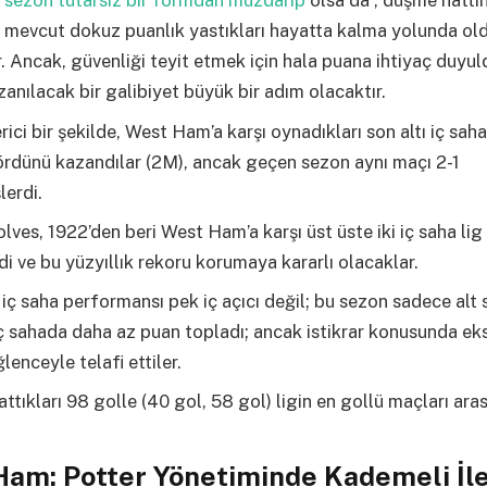
 sezon tutarsız bir formdan muzdarip
olsa da , düşme hattı
 mevcut dokuz puanlık yastıkları hayatta kalma yolunda old
. Ancak, güvenliği teyit etmek için hala puana ihtiyaç duyul
anılacak bir galibiyet büyük bir adım olacaktır.
rici bir şekilde, West Ham’a karşı oynadıkları son altı iç saha
ördünü kazandılar (2M), ancak geçen sezon aynı maçı 2-1
erdi.
lves, 1922’den beri West Ham’a karşı üst üste iki iç saha lig
 ve bu yüzyıllık rekoru korumaya kararlı olacaklar.
iç saha performansı pek iç açıcı değil; bu sezon sadece alt s
ç sahada daha az puan topladı; ancak istikrar konusunda eks
lenceyle telafi ettiler.
ttıkları 98 golle (40 gol, 58 gol) ligin en gollü maçları ara
Ham: Potter Yönetiminde Kademeli İl