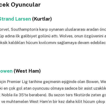
ecek Oyuncular
Strand Larsen
(Kurtlar)
orvet, Southampton’a karşı oynanan uluslararası aradan önc
üp adına ilk galibiyet golünü attı. Wolves, onun özgüvenini 
ksik kaldıkları hücum kıvılcımını sağlamaya devam edebilec
.
 Bowen
(West Ham)
çin Premier Lig tarihine geçmenin eşiğinde olan Bowen, We
i en çok gol atan oyuncusu olmaya sadece bir asist uzaklık
Noble ile 35’te berabere). Bu sezon ters fikstürde zaten gol
ı ve muhtemelen West Ham’ın bir kez daha kilit hücum çıkışı