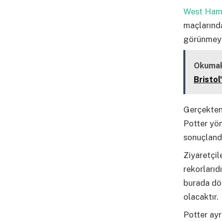
West Ha
maçlarında
görünmeye 
Okumak
Bristol
Gerçekten 
Potter yön
sonuçland
Ziyaretçile
rekorlarıd
burada dör
olacaktır.
Potter ayr