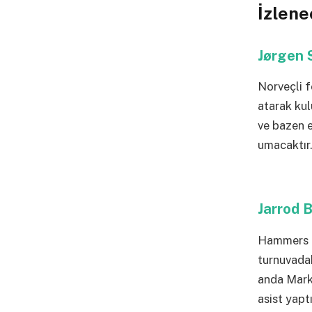
İzlen
Jørgen 
Norveçli f
atarak kul
ve bazen e
umacaktır
Jarrod
Hammers i
turnuvadak
anda Mark 
asist yapt