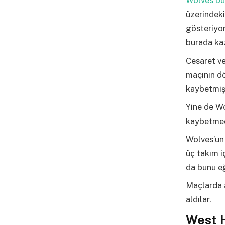
Wolves bu
üzerindeki
gösteriyor
burada kaz
Cesaret ve
maçının d
kaybetmişl
Yine de Wo
kaybetmedi
Wolves’un 
üç takım i
da bunu eğ
Maçlarda a
aldılar.
West 