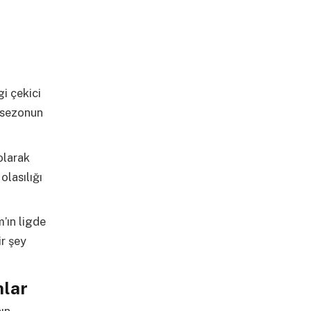
i çekici
a sezonun
olarak
olasılığı
’ın ligde
r şey
nlar