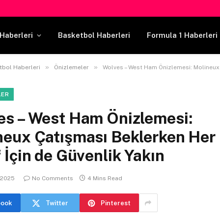
Haberleri
Basketbol Haberleri
Formula 1 Haberleri
»
»
tbol Haberleri
Önizlemeler
Wolves – West Ham Önizlemesi: Molineux Çatışması Beklerken Her İki Taraf İç
LER
es – West Ham Önizlemesi:
eux Çatışması Beklerken Her 
 İçin de Güvenlik Yakın
 2025
No Comments
4 Mins Read
book
Twitter
Pinterest