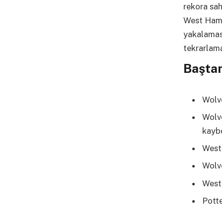
rekora sah
West Ham’
yakalamas
tekrarlama
Baştan
Wolve
Wolve
kayb
West
Wolve
West 
Potte