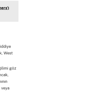
ers'ı
ciddiye
ek, West
ilimi göz
ncak,
mının
i veya