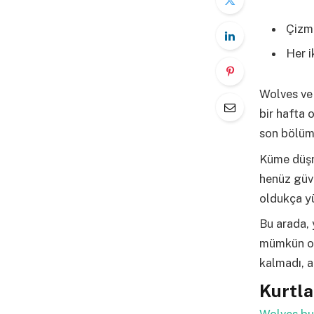
Çizm
Her i
Wolves ve 
bir hafta 
son bölümü
Küme düşm
henüz güve
oldukça y
Bu arada, 
mümkün ol
kalmadı, a
Kurtla