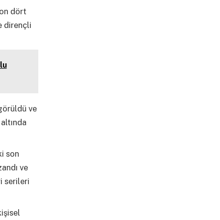
Son dört
 dirençli
lu
görüldü ve
 altında
ki son
zandı ve
 serileri
işisel