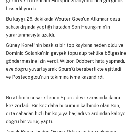
gördü ve Tottenham Hotspur Stadyumu’nda gerginlik
hissediliyordu.
Bu kaygı, 26. dakikada Wouter Goes’un Alkmaar ceza
sahası dışında yaptığı hatadan Son Heung-min’in
yararlanmasıyla azaldı.
Güney Koreli’nin baskısı bir top kaybına neden oldu ve
Dominic Solanke’nin gevşek topu alıp tehlike bölgesine
göndermesine izin verdi. Wilson Odobert hata yapmadı,
eve doğru yuvarlayarak Spurs’ü beraberlikte eşitledi
ve Postecoglou’nun takımına ivme kazandırdı.
Bu atılımla cesaretlenen Spurs, devre arasında ikinci
kez zorladı. Bir kez daha hücumun kalbinde olan Son,
orta sahadan hızlı bir koşuya başladı ve ardından kaleye
doğru bir vuruş yaptı.
Ancak Roma-Jayden Owusu-Oduro iyi bir reaksiyon