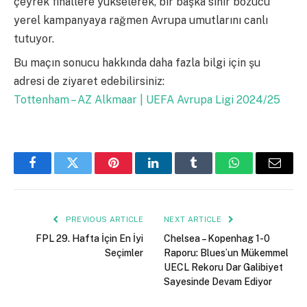
çeyrek finallere yükselerek, bir başka sinir bozucu
yerel kampanyaya rağmen Avrupa umutlarını canlı
tutuyor.
Bu maçın sonucu hakkında daha fazla bilgi için şu
adresi de ziyaret edebilirsiniz:
Tottenham – AZ Alkmaar | UEFA Avrupa Ligi 2024/25
Facebook
Twitter
Pinterest
LinkedIn
Tumblr
WhatsApp
Email
PREVIOUS ARTICLE
NEXT ARTICLE
FPL 29. Hafta İçin En İyi
Chelsea – Kopenhag 1-0
Seçimler
Raporu: Blues’un Mükemmel
UECL Rekoru Dar Galibiyet
Sayesinde Devam Ediyor