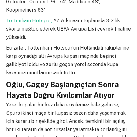
Golcüler : Odobert 26′, 74′, Maddison 48′;
Koopmeiners 63′
Tottenham Hotspur,
AZ Alkmaar’ı toplamda 3-2’lik
skorla mağlup ederek UEFA Avrupa Ligi çeyrek finaline
yükseldi.
Bu zafer, Tottenham Hotspur’un Hollandalı rakiplerine
karşı oynadığı altı Avrupa kupası maçında beşinci
galibiyeti oldu ve zorlu geçen yerel sezonda kupa
kazanma umutlarını canlı tuttu.
Oğlu, Cagey Başlangıçtan Sonra
Hayata Doğru Kıvılcımlar Atıyor
Yerel kupalar bir kez daha erişilemez hale gelince,
Spurs ikinci maça bir kupasız sezon daha yaşamamak
için kararlı bir şekilde girdi. Ancak, temkinli bir açılış,
her iki tarafın da net fırsatlar yaratmakta zorlandığını