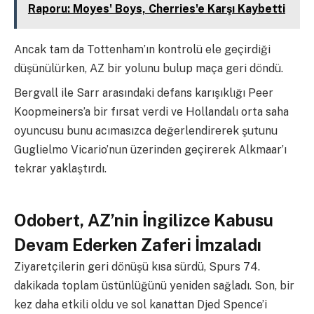
Raporu: Moyes' Boys, Cherries'e Karşı Kaybetti
Ancak tam da Tottenham’ın kontrolü ele geçirdiği
düşünülürken, AZ bir yolunu bulup maça geri döndü.
Bergvall ile Sarr arasındaki defans karışıklığı Peer
Koopmeiners’a bir fırsat verdi ve Hollandalı orta saha
oyuncusu bunu acımasızca değerlendirerek şutunu
Guglielmo Vicario’nun üzerinden geçirerek Alkmaar’ı
tekrar yaklaştırdı.
Odobert, AZ’nin İngilizce Kabusu
Devam Ederken Zaferi İmzaladı
Ziyaretçilerin geri dönüşü kısa sürdü, Spurs 74.
dakikada toplam üstünlüğünü yeniden sağladı. Son, bir
kez daha etkili oldu ve sol kanattan Djed Spence’i