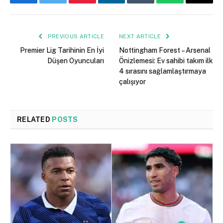
Facebook
Twitter
Pinterest
LinkedIn
Tumblr
WhatsApp
Email
PREVIOUS ARTICLE
NEXT ARTICLE
Premier Lig Tarihinin En İyi
Nottingham Forest – Arsenal
Düşen Oyuncuları
Önizlemesi: Ev sahibi takım ilk
4 sırasını sağlamlaştırmaya
çalışıyor
RELATED
POSTS