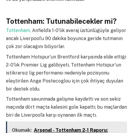
Tottenham: Tutunabilecekler mi?
Tottenham,
Anfield’a 1-0’lık averaj üstünlüğüyle geliyor
ancak Liverpool’u 90 dakika boyunca geride tutmanın
çok zor olacağını biliyorlar.
Tottenham Hotspur’un Brentford karşısında elde ettiği
2-0’lık Premier Lig galibiyeti, Tottenham Hotspur’un
istikrarsız lig performansı nedeniyle pozisyonu
eleştirilen Ange Postecoglou için çok ihtiyaç duyulan
bir destek oldu.
Tottenham savunmada gelişme kaydetti ve son sekiz
maçında dört maçta kalesini gole kapattı; bu maçlardan
biri de Liverpool’a karşı oynanan ilk maçtı.
Okumak:
Arsenal - Tottenham 2-1 Raporu: