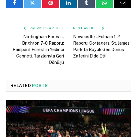
Facebook
Twitter
Pinterest
LinkedIn
Tumblr
WhatsApp
Email
PREVIOUS ARTICLE
NEXT ARTICLE
Nottingham Forest –
Newcastle – Fulham 1-2
Brighton 7-0 Raporu:
Raporu: Cottagers, St. James’
Rampant Forest’ın Yedinci
Park’ta Büyük Geri Dönüş
Cenneti, Tarzlarıyla Geri
Zaferini Elde Etti
Dönüşü
RELATED
POSTS