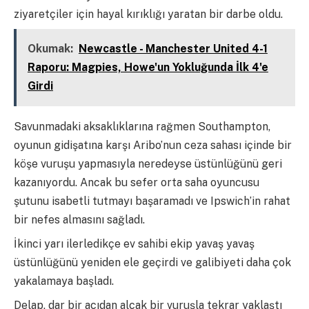
ziyaretçiler için hayal kırıklığı yaratan bir darbe oldu.
Okumak:
Newcastle - Manchester United 4-1
Raporu: Magpies, Howe'un Yokluğunda İlk 4'e
Girdi
Savunmadaki aksaklıklarına rağmen Southampton,
oyunun gidişatına karşı Aribo’nun ceza sahası içinde bir
köşe vuruşu yapmasıyla neredeyse üstünlüğünü geri
kazanıyordu. Ancak bu sefer orta saha oyuncusu
şutunu isabetli tutmayı başaramadı ve Ipswich’in rahat
bir nefes almasını sağladı.
İkinci yarı ilerledikçe ev sahibi ekip yavaş yavaş
üstünlüğünü yeniden ele geçirdi ve galibiyeti daha çok
yakalamaya başladı.
Delap, dar bir açıdan alçak bir vuruşla tekrar yaklaştı