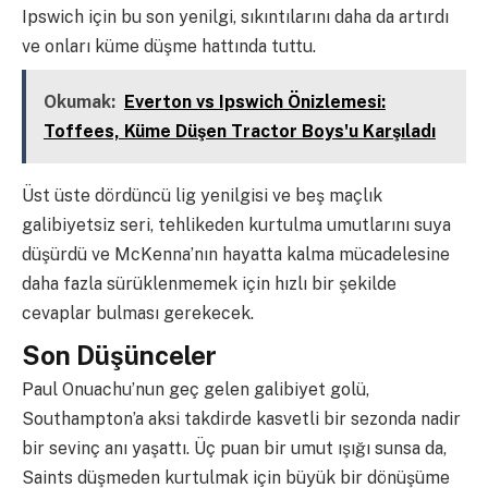
Ipswich için bu son yenilgi, sıkıntılarını daha da artırdı
ve onları küme düşme hattında tuttu.
Okumak:
Everton vs Ipswich Önizlemesi:
Toffees, Küme Düşen Tractor Boys'u Karşıladı
Üst üste dördüncü lig yenilgisi ve beş maçlık
galibiyetsiz seri, tehlikeden kurtulma umutlarını suya
düşürdü ve McKenna’nın hayatta kalma mücadelesine
daha fazla sürüklenmemek için hızlı bir şekilde
cevaplar bulması gerekecek.
Son Düşünceler
Paul Onuachu’nun geç gelen galibiyet golü,
Southampton’a aksi takdirde kasvetli bir sezonda nadir
bir sevinç anı yaşattı. Üç puan bir umut ışığı sunsa da,
Saints düşmeden kurtulmak için büyük bir dönüşüme