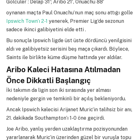
Golcüler : Delap 31′; Aribo 21′, Onuachu 88′
oynanan maçta Paul Onuachu’nun maç sonu attığı golle
Ipswich Town’ı 2-1
yenerek, Premier Lig’de sezonun
sadece ikinci galibiyetini elde etti .
Bu sonuçla Ipswich ligde üst üste dördüncü yenilgisini
aldı ve galibiyetsiz serisini beş maça çıkardı. Böylece,
Saints ile birlikte küme düşme hattında yer aldılar.
Aribo Kaleci Hatasına Atılmadan
Önce Dikkatli Başlangıç
İki takımın da ligin son iki sırasında yer alması
nedeniyle gergin ve temkinli bir açılış bekleniyordu.
Ancak Ipswich kalecisi Arijanet Muric’in talihsiz bir anı,
21. dakikada Southampton’ı 1-0 öne geçirdi.
Joe Aribo, yanlış yerden uzaklaştırma pozisyonundan
yararlanarak Muric’in üzerinden güzel bir vuruşla topu