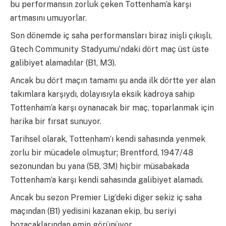
bu performansın zorluk çeken Tottenham’a karşı
artmasını umuyorlar.
Son dönemde iç saha performansları biraz inişli çıkışlı,
Gtech Community Stadyumu’ndaki dört maç üst üste
galibiyet alamadılar (B1, M3).
Ancak bu dört maçın tamamı şu anda ilk dörtte yer alan
takımlara karşıydı, dolayısıyla eksik kadroya sahip
Tottenham’a karşı oynanacak bir maç, toparlanmak için
harika bir fırsat sunuyor.
Tarihsel olarak, Tottenham’ı kendi sahasında yenmek
zorlu bir mücadele olmuştur; Brentford, 1947/48
sezonundan bu yana (5B, 3M) hiçbir müsabakada
Tottenham’a karşı kendi sahasında galibiyet alamadı.
Ancak bu sezon Premier Lig’deki diğer sekiz iç saha
maçından (B1) yedisini kazanan ekip, bu seriyi
bozacaklarından emin görünüyor.