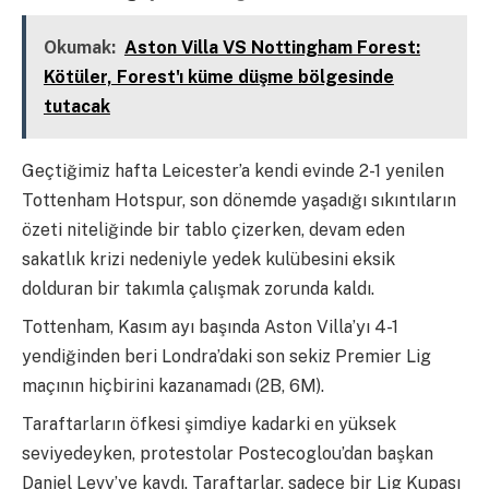
Okumak:
Aston Villa VS Nottingham Forest:
Kötüler, Forest'ı küme düşme bölgesinde
tutacak
Geçtiğimiz hafta Leicester’a kendi evinde 2-1 yenilen
Tottenham Hotspur, son dönemde yaşadığı sıkıntıların
özeti niteliğinde bir tablo çizerken, devam eden
sakatlık krizi nedeniyle yedek kulübesini eksik
dolduran bir takımla çalışmak zorunda kaldı.
Tottenham, Kasım ayı başında Aston Villa’yı 4-1
yendiğinden beri Londra’daki son sekiz Premier Lig
maçının hiçbirini kazanamadı (2B, 6M).
Taraftarların öfkesi şimdiye kadarki en yüksek
seviyedeyken, protestolar Postecoglou’dan başkan
Daniel Levy’ye kaydı. Taraftarlar, sadece bir Lig Kupası