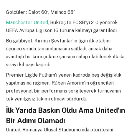
Golcüler : Dalot 60′, Mainoo 68′
Manchester United,
Bükreş’te FCSB’yi 2-0 yenerek
UEFA Avrupa Ligi son 16 turuna kalmayı garantiledi.
Bu galibiyet, Kırmızı Şeytanlar’ın ligin ilk etabını
üçüncü sırada tamamlamasını sağladı, ancak daha
avantajlı bir kura çekme şansına sahip olabilecek ilk iki
sırayı kıl payı kaçırdı.
Premier Lig’de Fulham’ı yenen kadroda beş değişiklik
yapılmasına rağmen, Rúben Amorim’in öğrencileri
profesyonel bir performans sergileyerek turnuvanın
tek yenilgisiz takımı olmayı sürdürdü.
İlk Yarıda Baskın Oldu Ama United’ın
Bir Adımı Olamadı
United, Romanya Ulusal Stadyumu’nda otoritesini