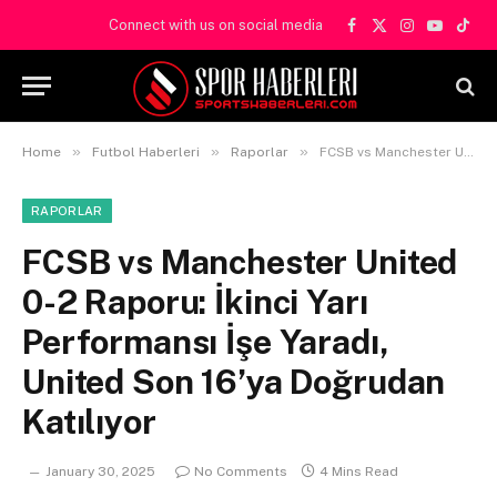
Connect with us on social media
Facebook
X
Instagram
YouTube
TikT
(Twitter)
»
»
»
Home
Futbol Haberleri
Raporlar
FCSB vs Manchester United 0-2 Raporu: İkinci Yarı Performansı İşe Yaradı, United Son 16’ya Doğrudan Katılıyor
RAPORLAR
FCSB vs Manchester United
0-2 Raporu: İkinci Yarı
Performansı İşe Yaradı,
United Son 16’ya Doğrudan
Katılıyor
January 30, 2025
No Comments
4 Mins Read