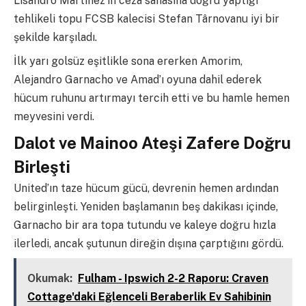
Lisandro Martínez’in ceza sahasına doğru yaptığı
tehlikeli topu FCSB kalecisi Stefan Târnovanu iyi bir
şekilde karşıladı.
İlk yarı golsüz eşitlikle sona ererken Amorim,
Alejandro Garnacho ve Amad’ı oyuna dahil ederek
hücum ruhunu artırmayı tercih etti ve bu hamle hemen
meyvesini verdi.
Dalot ve Mainoo Ateşi Zafere Doğru
Birleşti
United’ın taze hücum gücü, devrenin hemen ardından
belirginleşti. Yeniden başlamanın beş dakikası içinde,
Garnacho bir ara topa tutundu ve kaleye doğru hızla
ilerledi, ancak şutunun direğin dışına çarptığını gördü.
Okumak:
Fulham - Ipswich 2-2 Raporu: Craven
Cottage'daki Eğlenceli Beraberlik Ev Sahibinin