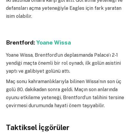
iki sezonda onlara karşı gol attı. Gol atma yeteneği ve
defansları açma yeteneğiyle Eagles için fark yaratan
isim olabilir.
Brentford:
Yoane Wissa
Yoane Wissa, Brentford’un deplasmanda Palace’ı 2-1
yendiği maçta önemli bir rol oynadı, ilk golün asistini
yaptı ve galibiyet golünü attı.
Maç sonu kahramanlıklarıyla bilinen Wissa’nın son üç
golü 80. dakikadan sonra geldi. Maçın son anlarında
oyunu etkileme yeteneği, Brentford’un talihini tersine
çevirmesi durumunda hayati önem taşıyabilir.
Taktiksel İçgörüler