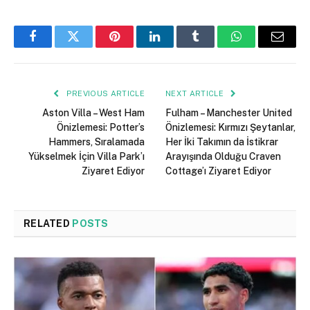
Facebook
Twitter
Pinterest
LinkedIn
Tumblr
WhatsApp
Email
PREVIOUS ARTICLE
NEXT ARTICLE
Aston Villa – West Ham
Fulham – Manchester United
Önizlemesi: Potter’s
Önizlemesi: Kırmızı Şeytanlar,
Hammers, Sıralamada
Her İki Takımın da İstikrar
Yükselmek İçin Villa Park’ı
Arayışında Olduğu Craven
Ziyaret Ediyor
Cottage’ı Ziyaret Ediyor
RELATED
POSTS