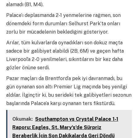
alamadı (B1, M4).
Palace’ı deplasmanda 2-1 yenmelerine rağmen, son
dönemdeki form durumları Selhurst Park’ta onları
zorlu bir mücadelenin beklediğini gösteriyor.
Arılar, tüm kulvarlarda oynadıkları son dokuz maçta
sadece bir galibiyet alabildi (2B, 6M) ve geçen hafta
Liverpool’a 2-0 yenilmeleri, sıkıntılarını bir kez daha
gözler önüne serdi.
Pazar maçları da Brentford’a pek iyi davranmadı, bu
gün oynanan son altı Premier Lig maçında beş yenilgi
aldılar. İlginçtir ki, bu serideki tek galibiyetleri sezonun
başlarında Palace’a karşı oynanan ters fikstürdü.
Okumak:
Southampton vs Crystal Palace 1-1
Raporu: Eagles, St. Mary's'de Sürpriz
Beraberlik İçin Son Dakikalarda Geri Döndü