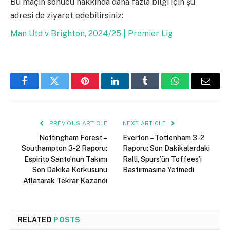
Bu maçın sonucu hakkında daha fazla bilgi için şu
adresi de ziyaret edebilirsiniz:
Man Utd v Brighton, 2024/25 | Premier Lig
Facebook
Twitter
Pinterest
LinkedIn
Tumblr
WhatsApp
Email
PREVIOUS ARTICLE
NEXT ARTICLE
Nottingham Forest –
Everton – Tottenham 3-2
Southampton 3-2 Raporu:
Raporu: Son Dakikalardaki
Espirito Santo’nun Takımı
Ralli, Spurs’ün Toffees’i
Son Dakika Korkusunu
Bastırmasına Yetmedi
Atlatarak Tekrar Kazandı
RELATED
POSTS