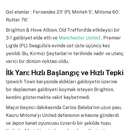
Gol atanlar : Fernandes 23′ (P); Minteh 5′, Mitoma 60′,
Rutter 76′
Brighton & Hove Albion, Old Trafford’da etkileyici bir
3-1 galibiyet elde etti ve
Manchester United
, Premier
Lig’de (PL) Seagulls’a evinde üst üste üçüncü kez
yenildi. Bu, Kırmızı Şeytanlar’ın tarihinde nadir ve utanç
verici bir dönüm noktası oldu.
İlk Yarı: Hızlı Başlangıç ve Hızlı Tepki
Ipswich Town karşısında aldıkları galibiyetin üzerine
bir deplasman galibiyeti koymak isteyen Brighton,
kendini göstermekte vakit kaybetmedi.
Maçın beşinci dakikasında Carlos Baleba’nın uzun pası,
Kaoru Mitoma’yı United defansının arkasına gönderdi
ve Japon kanat oyuncusu özverili bir şekilde topu