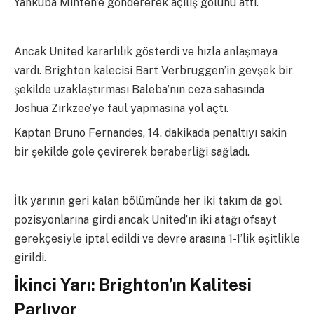
Yankuba Minteh’e göndererek açılış golünü attı.
Ancak United kararlılık gösterdi ve hızla anlaşmaya
vardı. Brighton kalecisi Bart Verbruggen’in gevşek bir
şekilde uzaklaştırması Baleba’nın ceza sahasında
Joshua Zirkzee’ye faul yapmasına yol açtı.
Kaptan Bruno Fernandes, 14. dakikada penaltıyı sakin
bir şekilde gole çevirerek beraberliği sağladı.
İlk yarının geri kalan bölümünde her iki takım da gol
pozisyonlarına girdi ancak United’ın iki atağı ofsayt
gerekçesiyle iptal edildi ve devre arasına 1-1’lik eşitlikle
girildi.
İkinci Yarı: Brighton’ın Kalitesi
Parlıyor