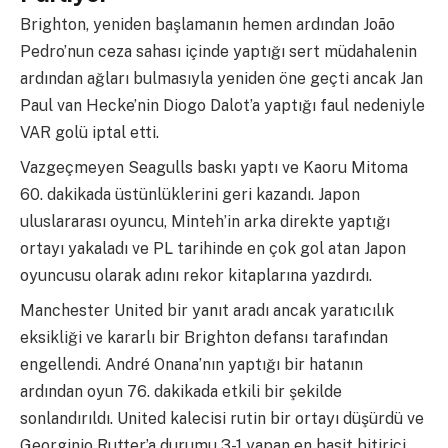
Brighton, yeniden başlamanın hemen ardından João
Pedro’nun ceza sahası içinde yaptığı sert müdahalenin
ardından ağları bulmasıyla yeniden öne geçti ancak Jan
Paul van Hecke’nin Diogo Dalot’a yaptığı faul nedeniyle
VAR golü iptal etti.
Vazgeçmeyen Seagulls baskı yaptı ve Kaoru Mitoma
60. dakikada üstünlüklerini geri kazandı. Japon
uluslararası oyuncu, Minteh’in arka direkte yaptığı
ortayı yakaladı ve PL tarihinde en çok gol atan Japon
oyuncusu olarak adını rekor kitaplarına yazdırdı.
Manchester United bir yanıt aradı ancak yaratıcılık
eksikliği ve kararlı bir Brighton defansı tarafından
engellendi. André Onana’nın yaptığı bir hatanın
ardından oyun 76. dakikada etkili bir şekilde
sonlandırıldı. United kalecisi rutin bir ortayı düşürdü ve
Georginio Rutter’a durumu 3-1 yapan en basit bitirici