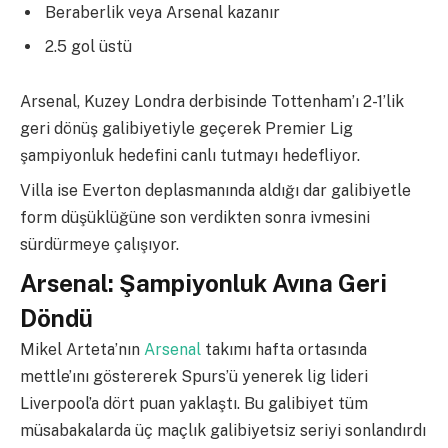
Beraberlik veya Arsenal kazanır
2.5 gol üstü
Arsenal, Kuzey Londra derbisinde Tottenham’ı 2-1’lik
geri dönüş galibiyetiyle geçerek Premier Lig
şampiyonluk hedefini canlı tutmayı hedefliyor.
Villa ise Everton deplasmanında aldığı dar galibiyetle
form düşüklüğüne son verdikten sonra ivmesini
sürdürmeye çalışıyor.
Arsenal: Şampiyonluk Avına Geri
Döndü
Mikel Arteta’nın
Arsenal
takımı hafta ortasında
mettle’ını göstererek Spurs’ü yenerek lig lideri
Liverpool’a dört puan yaklaştı. Bu galibiyet tüm
müsabakalarda üç maçlık galibiyetsiz seriyi sonlandırdı