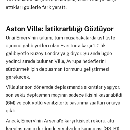
attıkları gollerle fark yarattı.
Aston Villa: İstikrarlılığı Gözlüyor
Unai Emery’nin takımı, tüm müsabakalarda üst üste
üçüncü galibiyetleri olan Everton’a karşı 1-0’lık
galibiyetle Kuzey Londra’ya gidiyor. Şu anda ligde
yedinci sırada bulunan Villa, Avrupa hedeflerini
sürdürmek için deplasman formunu geliştirmesi
gerekecek.
Villalılar son dönemde deplasmanda sıkıntılar yaşıyor,
son sekiz deplasman maçının sadece ikisini kazanabildi
(6M) ve çok gollü yenilgilerle savunma zaafları ortaya
çıktı
.
Ancak, Emery’nin Arsenal’e karşı kişisel rekoru, altı
karşılaşmanın dördünde yenilgiden kaçınması (G3, B1),