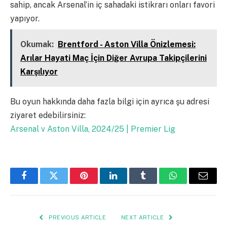
sahip, ancak Arsenal’in iç sahadaki istikrarı onları favori
yapıyor.
Okumak:
Brentford - Aston Villa Önizlemesi:
Arılar Hayati Maç İçin Diğer Avrupa Takipçilerini
Karşılıyor
Bu oyun hakkında daha fazla bilgi için ayrıca şu adresi
ziyaret edebilirsiniz:
Arsenal v Aston Villa, 2024/25 | Premier Lig
Facebook
Twitter
Pinterest
LinkedIn
Tumblr
WhatsApp
Email
PREVIOUS ARTICLE
NEXT ARTICLE