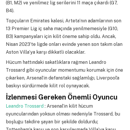
(B1, M2) ve yenilmez lig serilerini 11 maça çıkardı (G7,
B4).
Topçuların Emirates kalesi, Arteta’nın adamlarının son
13 Premier Lig iç saha maçında yenilmemesiyle (G10,
B3) kampanyaları için kilit öneme sahip oldu. Ancak,
Nisan 2023’te ligde onları evinde yenen son takım olan
Aston Villa’ya karşı dikkatli olacaklar.
Hücum hattındaki sakatlıklara rağmen Leandro
Trossard gibi oyuncular momentumu korumak için öne
çıkarken, Arsenal’in defanstaki sağlamlığı, Liverpool’a
baskıyı sürdürmede kilit rol oynayacak.
İzlenmesi Gereken Önemli Oyuncu
Leandro Trossard
: Arsenal’in kilit hücum
oyuncularından yoksun olması nedeniyle Trossard, bu
boşluğu takdire şayan bir şekilde doldurdu;
Tottenham’a karşı ve son karşılaşmada Villa’ya karşı