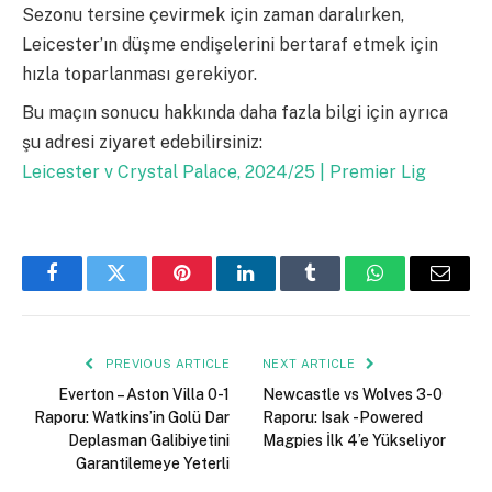
Sezonu tersine çevirmek için zaman daralırken,
Leicester’ın düşme endişelerini bertaraf etmek için
hızla toparlanması gerekiyor.
Bu maçın sonucu hakkında daha fazla bilgi için ayrıca
şu adresi ziyaret edebilirsiniz:
Leicester v Crystal Palace, 2024/25 | Premier Lig
Facebook
Twitter
Pinterest
LinkedIn
Tumblr
WhatsApp
Email
PREVIOUS ARTICLE
NEXT ARTICLE
Everton – Aston Villa 0-1
Newcastle vs Wolves 3-0
Raporu: Watkins’in Golü Dar
Raporu: Isak -Powered
Deplasman Galibiyetini
Magpies İlk 4’e Yükseliyor
Garantilemeye Yeterli