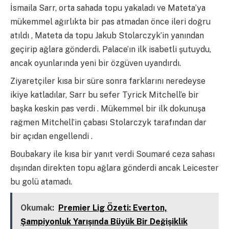
İsmaila Sarr, orta sahada topu yakaladı ve Mateta’ya
mükemmel ağırlıkta bir pas atmadan önce ileri doğru
atıldı , Mateta da topu Jakub Stolarczyk’in yanından
geçirip ağlara gönderdi. Palace’ın ilk isabetli şutuydu,
ancak oyunlarında yeni bir özgüven uyandırdı.
Ziyaretçiler kısa bir süre sonra farklarını neredeyse
ikiye katladılar, Sarr bu sefer Tyrick Mitchell’e bir
başka keskin pas verdi . Mükemmel bir ilk dokunuşa
rağmen Mitchell’in çabası Stolarczyk tarafından dar
bir açıdan engellendi .
Boubakary ile kısa bir yanıt verdi Soumaré ceza sahası
dışından direkten topu ağlara gönderdi ancak Leicester
bu golü atamadı.
Okumak:
Premier Lig Özeti: Everton,
Şampiyonluk Yarışında Büyük Bir Değişiklik