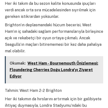
Her iki takım da bu sezon kalite konusunda ipuçları
verdi ancak orta sıra mücadelesinden sıyrılmak için
gereken istikrardan yoksunlar.
Brighton’ın deplasmandaki hücum becerisi, West
Ham’ın iç sahadaki sağlam performanslarıyla birleşince
açık ve rekabetçi bir oyun ortaya çıkmalı. Ancak
Seagulls’ın maçları bitirememesi bir kez daha pahalıya
mal olabilir.
Okumak:
West Ham - Bournemouth Önizlemesi:
Floundering Cherries Doğu Londra'yı Ziyaret
Ediyor
Tahmin: West Ham 2-2 Brighton
Her iki takımın da hırslarını artırmak için bir galibiyete
ihtiyaç duymasıyla, Londra Stadyumu’ndaki bu