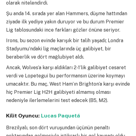
olarak nitelendirdi.
Şu anda 14. sırada yer alan Hammers, düşme hattından
ziyade ilk yediye yakın duruyor ve bu durum Premier
Lig tablosundaki ince farkları gözler önüne seriyor.
Irons, bu sezon evinde karışık bir talih yaşadı; Londra
Stadyumu’ndaki lig maçlarında üç galibiyet, bir
beraberlik ve dört mağlubiyet aldı.
Ancak, Wolves’a karşı aldıkları 2-1’lik galibiyet cesaret
verdi ve Lopetegui bu performansın üzerine koymayı
umacaktır. Bu maç, West Ham’ın Brighton’a karşı evinde
hiç Premier Lig H2H galibiyeti almamış olması
nedeniyle ilerlemelerini test edecek (B5, M2).
Kilit Oyuncu:
Lucas Paquetá
Brezilyalı, son dört vuruşundan üçünün penaltı
noktasından gelmesiyle istikrarlı bir gol kaynağı oldu.