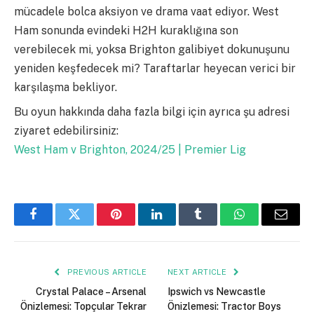
mücadele bolca aksiyon ve drama vaat ediyor. West
Ham sonunda evindeki H2H kuraklığına son
verebilecek mi, yoksa Brighton galibiyet dokunuşunu
yeniden keşfedecek mi? Taraftarlar heyecan verici bir
karşılaşma bekliyor.
Bu oyun hakkında daha fazla bilgi için ayrıca şu adresi
ziyaret edebilirsiniz:
West Ham v Brighton, 2024/25 | Premier Lig
Facebook
Twitter
Pinterest
LinkedIn
Tumblr
WhatsApp
Email
PREVIOUS ARTICLE
NEXT ARTICLE
Crystal Palace – Arsenal
Ipswich vs Newcastle
Önizlemesi: Topçular Tekrar
Önizlemesi: Tractor Boys