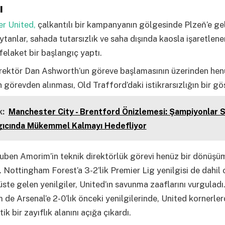
ı
r United,
çalkantılı bir kampanyanın gölgesinde Plzeň’e gel
ytanlar, sahada tutarsızlık ve saha dışında kaosla işaretle
elaket bir başlangıç yaptı.
irektör Dan Ashworth’un göreve başlamasının üzerinden hen
görevden alınması, Old Trafford’daki istikrarsızlığın bir gö
:
Manchester City - Brentford Önizlemesi: Şampiyonlar 
gıcında Mükemmel Kalmayı Hedefliyor
uben Amorim’in teknik direktörlük görevi henüz bir dönüşü
 Nottingham Forest’a 3-2’lik Premier Lig yenilgisi de dahil
üste gelen yenilgiler, United’ın savunma zaaflarını vurgulad
de Arsenal’e 2-0’lık önceki yenilgilerinde, United kornerle
tik bir zayıflık alanını açığa çıkardı.