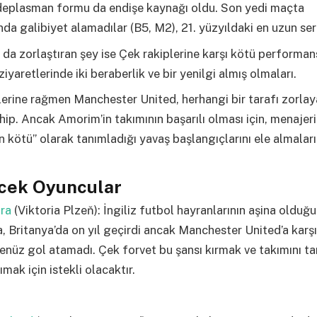
 deplasman formu da endişe kaynağı oldu. Son yedi maçta
a galibiyet alamadılar (B5, M2), 21. yüzyıldaki en uzun seri
a da zorlaştıran şey ise Çek rakiplerine karşı kötü performan
ziyaretlerinde iki beraberlik ve bir yenilgi almış olmaları.
erine rağmen Manchester United, herhangi bir tarafı zorla
ip. Ancak Amorim’in takımının başarılı olması için, menajer
 kötü” olarak tanımladığı yavaş başlangıçlarını ele almaları
ecek Oyuncular
dra
(Viktoria Plzeň): İngiliz futbol hayranlarının aşina olduğu 
, Britanya’da on yıl geçirdi ancak Manchester United’a karş
nüz gol atamadı. Çek forvet bu şansı kırmak ve takımını tari
mak için istekli olacaktır.