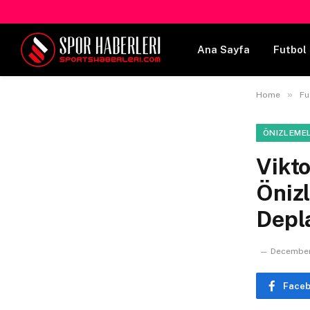
Ana Sayfa
Futbol 
»
Home
Fu
ÖNIZLEME
Vikto
Öniz
Depl
December 
Face