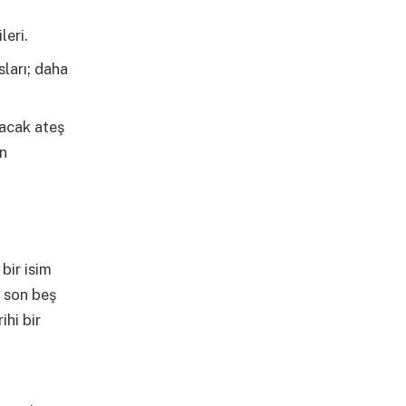
leri.
sları; daha
yacak ateş
in
bir isim
ı son beş
hi bir