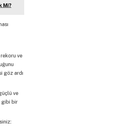
k Mi?
ması
 rekoru ve
duğunu
si göz ardı
 güçlü ve
gibi bir
siniz: