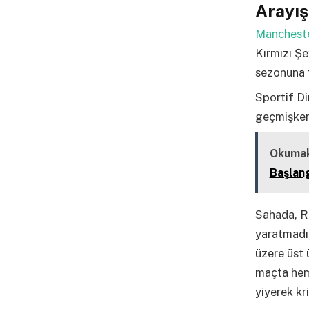
Arayış
Mancheste
Kırmızı Şe
sezonuna f
Sportif D
geçmişken 
Okumak
Başlan
Sahada, R
yaratmadı.
üzere üst 
maçta hem 
yiyerek kri