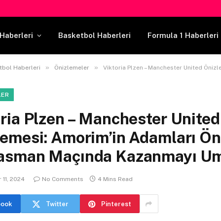
Haberleri
Basketbol Haberleri
Formula 1 Haberleri
»
»
tbol Haberleri
Önizlemeler
Viktoria Plzen – Manchester United Önizlemesi: Amorim’in Adamları Önemli Deplasman 
LER
ria Plzen – Manchester United
lemesi: Amorim’in Adamları Ö
asman Maçında Kazanmayı U
11, 2024
No Comments
4 Mins Read
book
Twitter
Pinterest