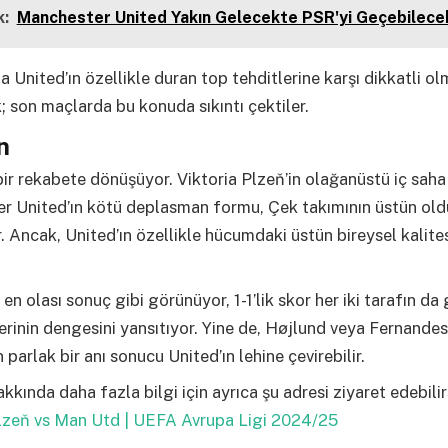
:
Manchester United Yakın Gelecekte PSR'yi Geçebilece
United’ın özellikle duran top tehditlerine karşı dikkatli ol
 son maçlarda bu konuda sıkıntı çektiler.
n
bir rekabete dönüşüyor. Viktoria Plzeň’in olağanüstü iç saha
r United’ın kötü deplasman formu, Çek takımının üstün ol
. Ancak, United’ın özellikle hücumdaki üstün bireysel kalite
 en olası sonuç gibi görünüyor, 1-1’lik skor her iki tarafın da
erinin dengesini yansıtıyor. Yine de, Højlund veya Fernandes 
parlak bir anı sonucu United’ın lehine çevirebilir.
kkında daha fazla bilgi için ayrıca şu adresi ziyaret edebilir
Plzeň vs Man Utd | UEFA Avrupa Ligi 2024/25