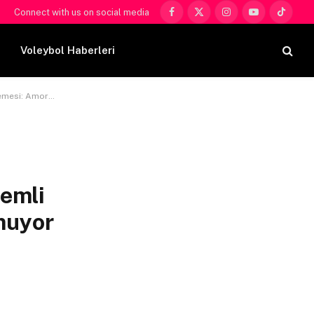
Connect with us on social media
Facebook
X
Instagram
YouTube
TikTok
(Twitter)
Voleybol Haberleri
Maçında Kazanmayı Umuyor
nemli
muyor