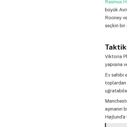
Rasmus H
büyük Avr
Rooney ve
seçkin bir
Taktik
Viktoria P
yapısına v
Ev sahibi 
toplardan 
uğratabile
Manchester
aşmanın bi
Højlund’a 