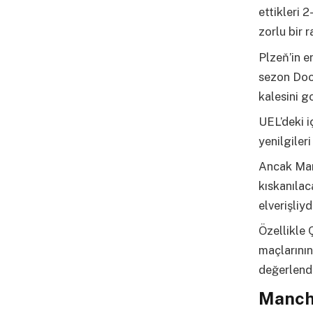
ettikleri 2
zorlu bir r
Plzeň’in e
sezon Doos
kalesini g
UEL’deki i
yenilgiler
Ancak Manc
kıskanılac
elverişliyd
Özellikle 
maçlarının 
değerlendi
Manche