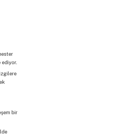
hester
 ediyor.
izgilere
sek
eşem bir
elde