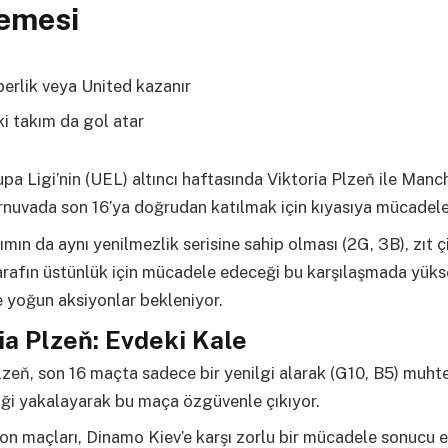
lemesi
erlik veya United kazanır
ki takım da gol atar
a Ligi’nin (UEL) altıncı haftasında Viktoria Plzeň ile Manc
rnuvada son 16’ya doğrudan katılmak için kıyasıya mücadele
kımın da aynı yenilmezlik serisine sahip olması (2G, 3B), zıt ç
tarafın üstünlük için mücadele edeceği bu karşılaşmada yük
e yoğun aksiyonlar bekleniyor.
ia Plzeň: Evdeki Kale
lzeň, son 16 maçta sadece bir yenilgi alarak (G10, B5) muht
iği yakalayarak bu maça özgüvenle çıkıyor.
on maçları, Dinamo Kiev’e karşı zorlu bir mücadele sonucu 