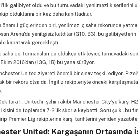
-1’lik galibiyet oldu ve bu turnuvadaki yenilmezlik serilerini 
akip olduklarını bir kez daha kanıtladılar.
n önemli güçlerinden biri, yenilmez iç saha rekorunda yatma
an Arena’da yenilgisiz kaldılar (G10, B3), bu galibiyetlerin 
ole kapatarak gerçekleşti.
ç saha performansları da oldukça etkileyici; turnuvadaki son
i Ekim 2016’dan (13G, 1B) bu yana sürüyor.
hester United ziyareti önemli bir sınav teşkil ediyor. Plzeň
ak bir rekoru olsa da, İngiliz rakipleriyle önceki karşılaşmal
i.
Çek tarafı, United’ın şehir rakibi Manchester City’ye karşı H
ikisini de toplamda 7-2’lik skorla kaybetti. Soru şu ki, bu fır
rip Premier Lig rakiplerine karşı tarihlerini yeniden yazabil
ster United: Kargaşanın Ortasında İ