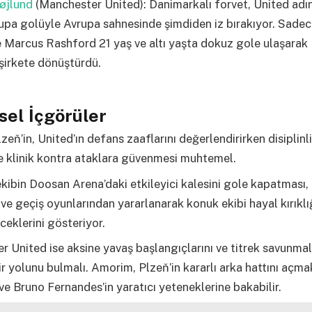
øjlund
(Manchester United): Danimarkalı forvet, United adı
upa golüyle Avrupa sahnesinde şimdiden iz bırakıyor. Sade
 Marcus Rashford 21 yaş ve altı yaşta dokuz gole ulaşarak
 şirkete dönüştürdü.
sel İçgörüler
lzeň’in, United’ın defans zaaflarını değerlendirirken disiplinl
e klinik kontra ataklara güvenmesi muhtemel.
ekibin Doosan Arena’daki etkileyici kalesini gole kapatması,
ve geçiş oyunlarından yararlanarak konuk ekibi hayal kırıklı
ceklerini gösteriyor.
 United ise aksine yavaş başlangıçlarını ve titrek savunmal
r yolunu bulmalı. Amorim, Plzeň’in kararlı arka hattını açmak
ve Bruno Fernandes’in yaratıcı yeteneklerine bakabilir.