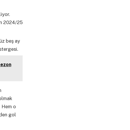
iyor.
nen 2024/25
üz beş ay
stergesi.
Sezon
m
 olmak
ı. Hem o
rden gol