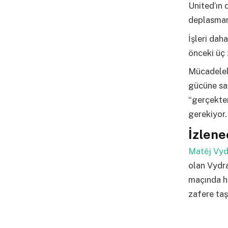
United’ın
deplasmand
İşleri dah
önceki üç 
Mücadelel
gücüne sah
“gerçekten
gerekiyor.
İzlen
Matěj Vy
olan Vydra
maçında he
zafere taşı