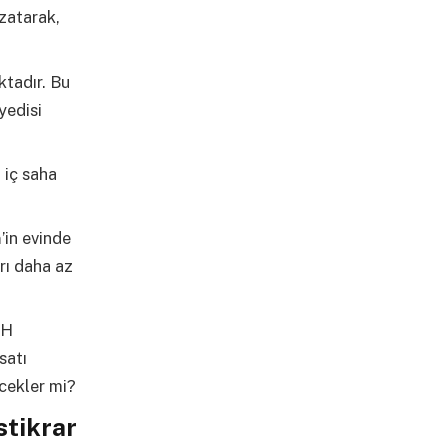
uzatarak,
ktadır. Bu
yedisi
 iç saha
’in evinde
arı daha az
2H
satı
ecekler mi?
stikrar