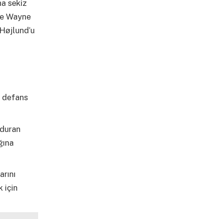
na sekiz
ce Wayne
 Højlund’u
i defans
 duran
ğına
arını
 için