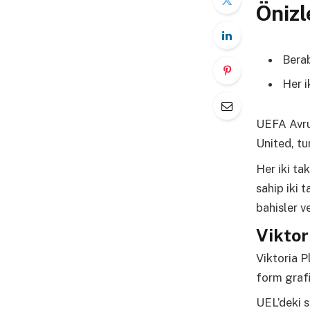
Öniz
Berab
Her i
UEFA Avrup
United, tu
Her iki ta
sahip iki 
bahisler v
Viktor
Viktoria P
form graf
UEL’deki s