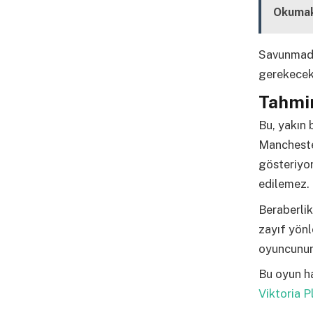
Okumak
Savunmada 
gerekecek;
Tahmi
Bu, yakın 
Mancheste
gösteriyor
edilemez.
Beraberlik
zayıf yönl
oyuncunun 
Bu oyun ha
Viktoria 