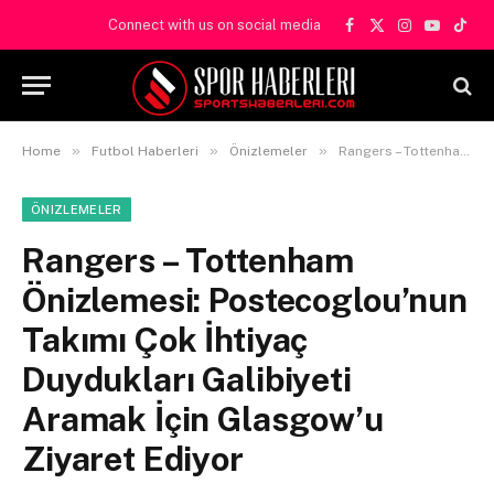
Connect with us on social media
Facebook
X
Instagram
YouTube
TikT
(Twitter)
»
»
»
Home
Futbol Haberleri
Önizlemeler
Rangers – Tottenham Önizlemesi: Postecoglou’nun Takımı Çok İhtiyaç Duydukları Galibiyeti Aramak İçin Glasgow’u Ziyaret Ediyor
ÖNIZLEMELER
Rangers – Tottenham
Önizlemesi: Postecoglou’nun
Takımı Çok İhtiyaç
Duydukları Galibiyeti
Aramak İçin Glasgow’u
Ziyaret Ediyor