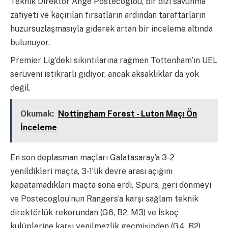
Teknik Direktör Ange Postecoglou, bir dizi savunma
zafiyeti ve kaçırılan fırsatların ardından taraftarların
huzursuzlaşmasıyla giderek artan bir inceleme altında
bulunuyor.
Premier Lig’deki sıkıntılarına rağmen Tottenham’ın UEL
serüveni istikrarlı gidiyor, ancak aksaklıklar da yok
değil.
Okumak:
Nottingham Forest - Luton Maçı Ön
İnceleme
En son deplasman maçları Galatasaray’a 3-2
yenildikleri maçta, 3-1’lik devre arası açığını
kapatamadıkları maçta sona erdi. Spurs, geri dönmeyi
ve Postecoglou’nun Rangers’a karşı sağlam teknik
direktörlük rekorundan (G6, B2, M3) ve İskoç
kulüplerine karşı yenilmezlik geçmişinden (G4, B2)