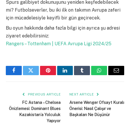
Spurs galibiyet dokunuşunu yeniden keşfedebilecek
mi? Futbolseverler, bu iki ilk on takımın Avrupa zaferi
için mücadelesiyle keyifli bir gün geçirecek.
Bu oyun hakkında daha fazla bilgi için ayrıca şu adresi
ziyaret edebilirsiniz:
Rangers – Tottenham | UEFA Avrupa Ligi 2024/25
Facebook
Twitter
Pinterest
LinkedIn
Tumblr
WhatsApp
Email
PREVIOUS ARTICLE
NEXT ARTICLE
FC Astana – Chelsea
Arsene Wenger Ofsayt Kuralı
Önizlemesi: Dominant Blues
Önerisi: Nasıl Çalışır ve
Kazakistan’a Yolculuk
Başkaları Ne Düşünür
Yapıyor