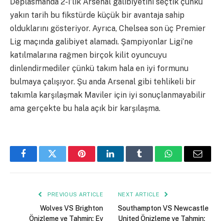
Deplasmanda 2-1’lik Arsenal galibiyetini seçtik çünkü
yakın tarih bu fikstürde küçük bir avantaja sahip
olduklarını gösteriyor. Ayrıca, Chelsea son üç Premier
Lig maçında galibiyet alamadı. Şampiyonlar Ligi’ne
katılmalarına rağmen birçok kilit oyuncuyu
dinlendirmediler çünkü takım hala en iyi formunu
bulmaya çalışıyor. Şu anda Arsenal gibi tehlikeli bir
takımla karşılaşmak Maviler için iyi sonuçlanmayabilir
ama gerçekte bu hala açık bir karşılaşma.
Facebook
Twitter
Pinterest
LinkedIn
Tumblr
WhatsApp
Email
PREVIOUS ARTICLE
NEXT ARTICLE
Wolves VS Brighton
Southampton VS Newcastle
Önizleme ve Tahmin: Ev
United Önizleme ve Tahmin: