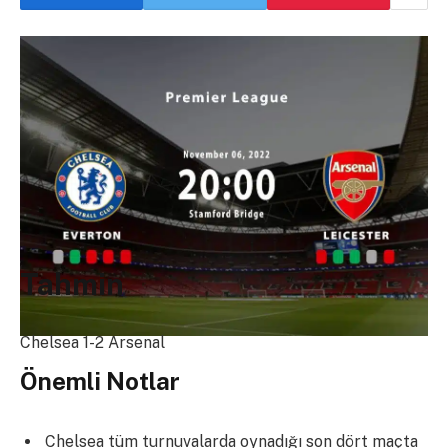
Tahmin
Chelsea 1-2 Arsenal
Önemli Notlar
Chelsea tüm turnuvalarda oynadığı son dört maçta