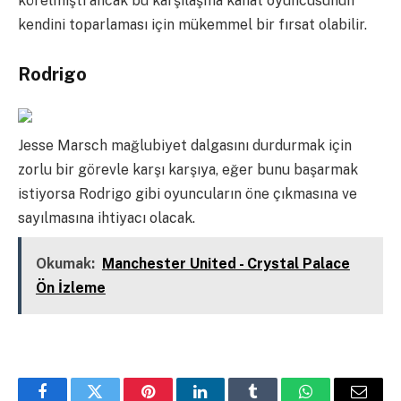
körelmişti ancak bu karşılaşma kanat oyuncusunun
kendini toparlaması için mükemmel bir fırsat olabilir.
Rodrigo
Jesse Marsch mağlubiyet dalgasını durdurmak için
zorlu bir görevle karşı karşıya, eğer bunu başarmak
istiyorsa Rodrigo gibi oyuncuların öne çıkmasına ve
sayılmasına ihtiyacı olacak.
Okumak:
Manchester United - Crystal Palace
Ön İzleme