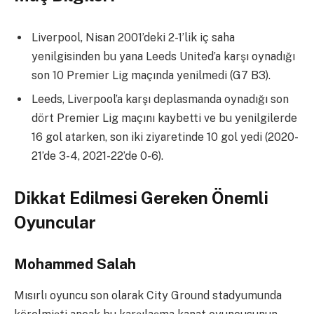
Liverpool, Nisan 2001’deki 2-1’lik iç saha
yenilgisinden bu yana Leeds United’a karşı oynadığı
son 10 Premier Lig maçında yenilmedi (G7 B3).
Leeds, Liverpool’a karşı deplasmanda oynadığı son
dört Premier Lig maçını kaybetti ve bu yenilgilerde
16 gol atarken, son iki ziyaretinde 10 gol yedi (2020-
21’de 3-4, 2021-22’de 0-6).
Dikkat Edilmesi Gereken Önemli
Oyuncular
Mohammed Salah
Mısırlı oyuncu son olarak City Ground stadyumunda