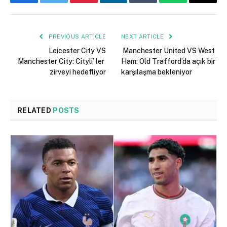
Facebook
Twitter
Pinterest
LinkedIn
Tumblr
WhatsApp
Email
PREVIOUS ARTICLE
NEXT ARTICLE
Leicester City VS
Manchester United VS West
Manchester City: Cityli’ ler
Ham: Old Trafford’da açık bir
zirveyi hedefliyor
karşılaşma bekleniyor
RELATED
POSTS