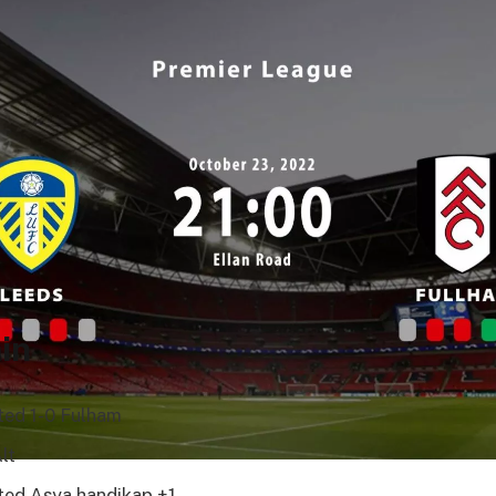
in
ted 1-0 Fulham
lt
ted Asya handikap +1