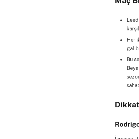
Maç Bi
Leeds
karşı
Her i
galib
Bu se
Beyaz
sezon
sahad
Dikka
Rodrig
İspanyol f