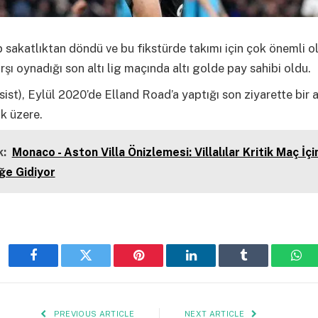
 sakatlıktan döndü ve bu fikstürde takımı için çok önemli ola
rşı oynadığı son altı lig maçında altı golde pay sahibi oldu.
asist), Eylül 2020’de Elland Road’a yaptığı son ziyarette bir 
k üzere.
:
Monaco - Aston Villa Önizlemesi: Villalılar Kritik Maç İçi
ğe Gidiyor
Facebook
Twitter
Pinterest
LinkedIn
Tumblr
Wha
PREVIOUS ARTICLE
NEXT ARTICLE