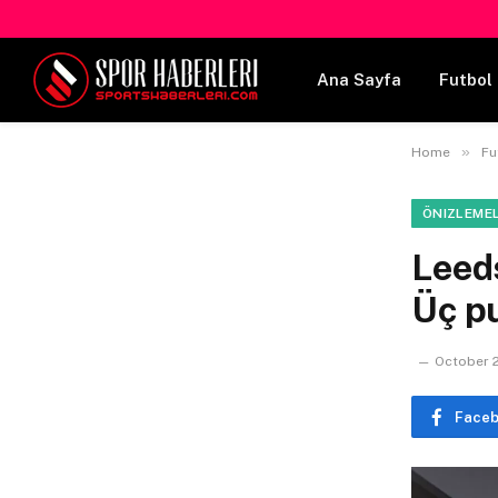
Ana Sayfa
Futbol 
»
Home
Fu
ÖNIZLEME
Leed
Üç p
October 2
Face