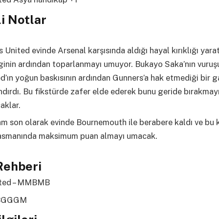
i Notlar
 United evinde Arsenal karşısında aldığı hayal kırıklığı yara
ginin ardından toparlanmayı umuyor. Bukayo Saka’nın vuruş
d’ın yoğun baskısının ardından Gunners’a hak etmediği bir g
dırdı. Bu fikstürde zafer elde ederek bunu geride bırakmay
aklar.
m son olarak evinde Bournemouth ile berabere kaldı ve bu
asmanında maksimum puan almayı umacak.
Rehberi
ited – MMBMB
 BGGGM