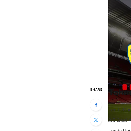
Tahm
SHARE
Leeds Uni
2.5 Goal A
Leeds Uni