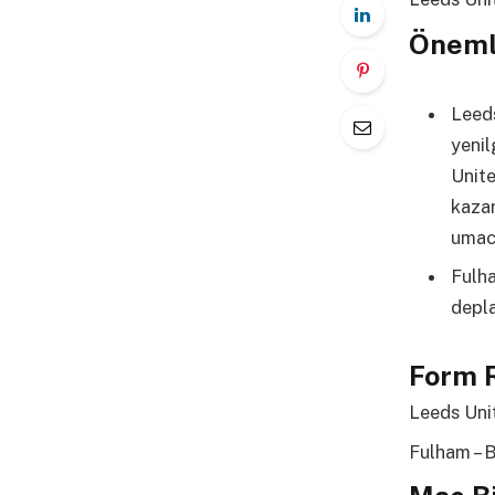
Öneml
Leeds
yenil
Unite
kazan
umac
Fulha
depl
Form 
Leeds Un
Fulham –