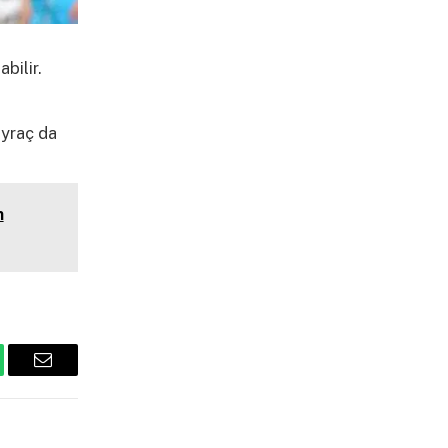
bilir.
ayraç da
n
tsApp
Email