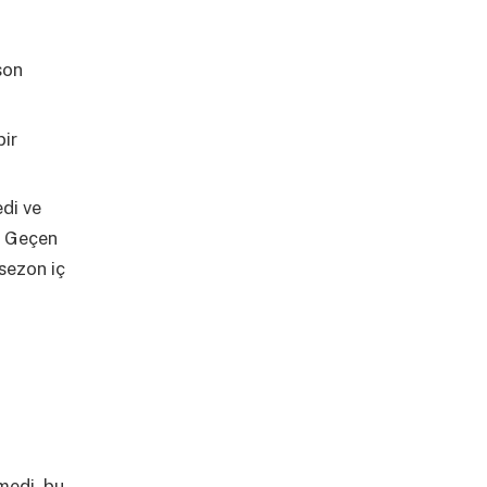
son
bir
di ve
. Geçen
sezon iç
r
medi, bu