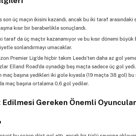
lgileri
 son üç maçın ikisini kazandı, ancak bu iki taraf arasındaki 
laşma kısır bir beraberlikle sonuçlandı.
ki taraf da üç maçtır kazanamıyor ve bu kısır dönemi büyük 
iyetle sonlandırmayı umacaklar.
zon Premier Lig’de hiçbir takım Leeds’ten daha az gol yeme
lar Elland Road’da oynadığı beş maçta sadece üç gol yedi
 maç başına yedikleri iki gole kıyasla (19 maçta 38 gol) bu 
a maç başına ortalama 0,6 gol yediler.
t Edilmesi Gereken Önemli Oyuncula
o
orvet bu sezon dört gol attı, ancak bir türlü sayısına ekleye