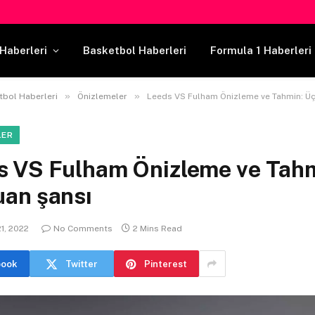
Haberleri
Basketbol Haberleri
Formula 1 Haberleri
»
»
tbol Haberleri
Önizlemeler
Leeds VS Fulham Önizleme ve Tahmin: Üç
LER
s VS Fulham Önizleme ve Tahm
uan şansı
1, 2022
No Comments
2 Mins Read
book
Twitter
Pinterest