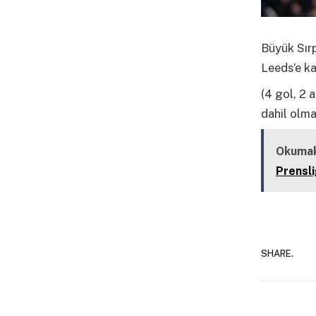
Büyük Sırp
Leeds’e ka
(4 gol, 2 
dahil olma
Okumak
Prensli
SHARE.