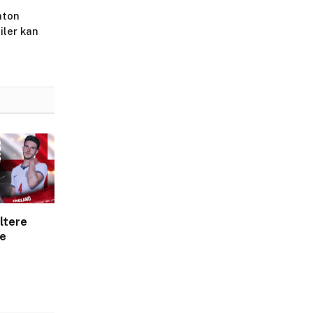
hton
iler kan
ltere
ve