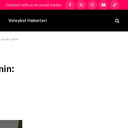
Connect with us on social media
Facebook
X
Instagram
YouTube
TikTok
(Twitter)
Voleybol Haberleri
 puan şansı
in: