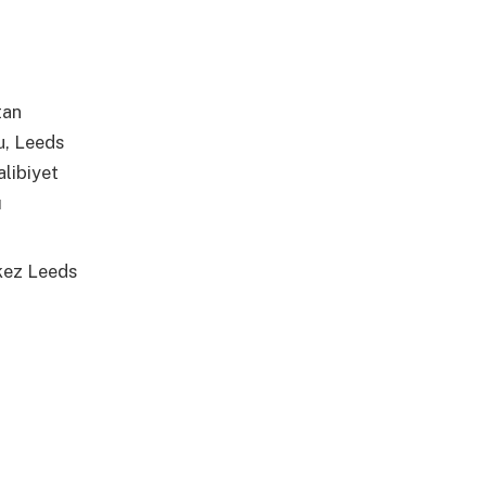
tan
u, Leeds
alibiyet
ı
 kez Leeds