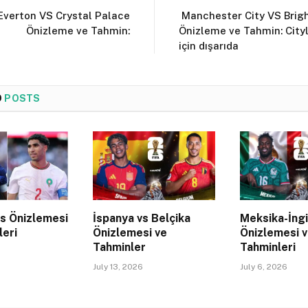
verton VS Crystal Palace
Manchester City VS Brig
Önizleme ve Tahmin:
Önizleme ve Tahmin: Cityl
için dışarıda
D
POSTS
s Önizlemesi
İspanya vs Belçika
Meksika-İngi
leri
Önizlemesi ve
Önizlemesi 
Tahminler
Tahminleri
July 13, 2026
July 6, 2026