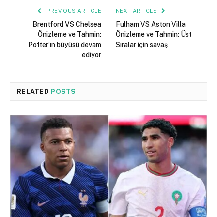
PREVIOUS ARTICLE
NEXT ARTICLE
Brentford VS Chelsea
Fulham VS Aston Villa
Önizleme ve Tahmin:
Önizleme ve Tahmin: Üst
Potter’ın büyüsü devam
Sıralar için savaş
ediyor
RELATED
POSTS