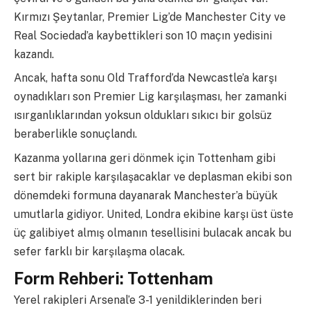
Kırmızı Şeytanlar, Premier Lig’de Manchester City ve
Real Sociedad’a kaybettikleri son 10 maçın yedisini
kazandı.
Ancak, hafta sonu Old Trafford’da Newcastle’a karşı
oynadıkları son Premier Lig karşılaşması, her zamanki
ısırganlıklarından yoksun oldukları sıkıcı bir golsüz
beraberlikle sonuçlandı.
Kazanma yollarına geri dönmek için Tottenham gibi
sert bir rakiple karşılaşacaklar ve deplasman ekibi son
dönemdeki formuna dayanarak Manchester’a büyük
umutlarla gidiyor. United, Londra ekibine karşı üst üste
üç galibiyet almış olmanın tesellisini bulacak ancak bu
sefer farklı bir karşılaşma olacak.
Form Rehberi: Tottenham
Yerel rakipleri Arsenal’e 3-1 yenildiklerinden beri