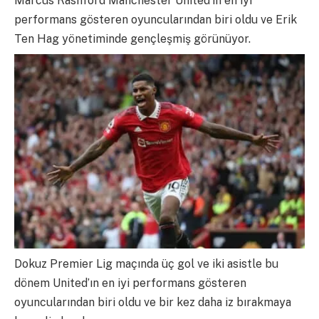
Marcus Rashford Manchester United’ın en iyi
performans gösteren oyuncularından biri oldu ve Erik
Ten Hag yönetiminde gençleşmiş görünüyor.
Dokuz Premier Lig maçında üç gol ve iki asistle bu
dönem United’ın en iyi performans gösteren
oyuncularından biri oldu ve bir kez daha iz bırakmaya