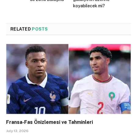
koyabilecek mi?
RELATED
POSTS
Fransa-Fas Önizlemesi ve Tahminleri
July 13, 2026