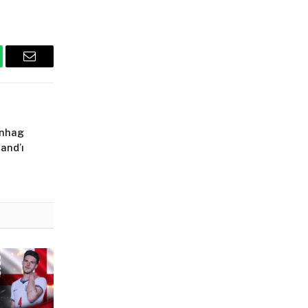
tsApp
Email
enhag
and’ı