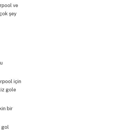
erpool ve
 çok şey
bu
rpool için
kiz gole
in bir
 gol