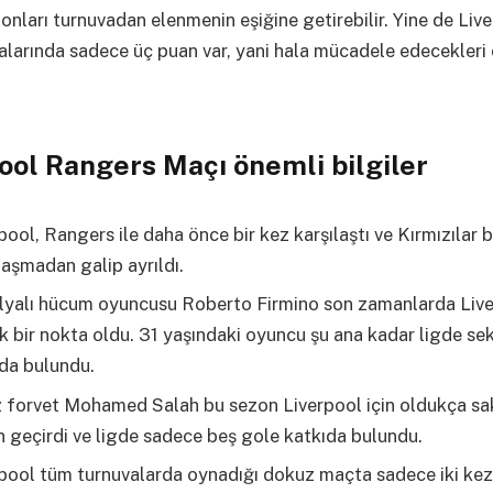
i onları turnuvadan elenmenin eşiğine getirebilir. Yine de Liv
ralarında sadece üç puan var, yani hala mücadele edecekleri
ool Rangers Maçı önemli bilgiler
pool, Rangers ile daha önce bir kez karşılaştı ve Kırmızılar 
laşmadan galip ayrıldı.
lyalı hücum oyuncusu Roberto Firmino son zamanlarda Live
k bir nokta oldu. 31 yaşındaki oyuncu şu ana kadar ligde se
da bulundu.
z forvet Mohamed Salah bu sezon Liverpool için oldukça sak
 geçirdi ve ligde sadece beş gole katkıda bulundu.
pool tüm turnuvalarda oynadığı dokuz maçta sadece iki kez