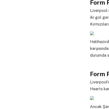
Form R
Liverpool 
iki gol ge
Kırmızılar
Halihazırd
karşısında
durumda sa
Form 
Liverpool’
Hearts karş
Ancak Şamp