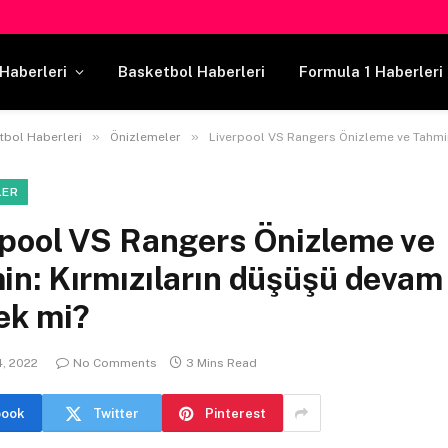
Haberleri
Basketbol Haberleri
Formula 1 Haberleri
»
»
tbol Haberleri
Önizlemeler
Liverpool VS Rangers Önizleme ve Tahmin: Kırmızıların düşüş
LER
rpool VS Rangers Önizleme ve
in: Kırmızıların düşüşü devam
ek mi?
, 2022
No Comments
3 Mins Read
book
Twitter
Pinterest