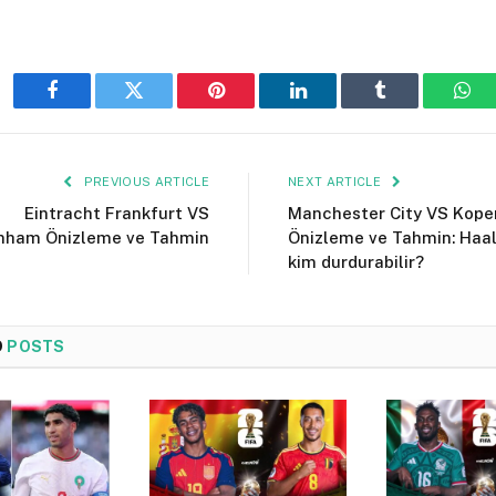
Facebook
Twitter
Pinterest
LinkedIn
Tumblr
Wha
PREVIOUS ARTICLE
NEXT ARTICLE
Eintracht Frankfurt VS
Manchester City VS Kop
nham Önizleme ve Tahmin
Önizleme ve Tahmin: Haal
kim durdurabilir?
D
POSTS