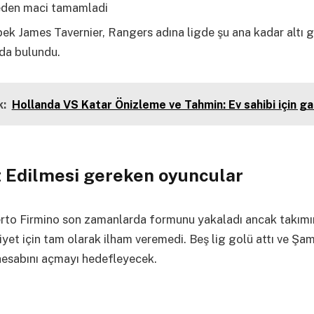
den maci tamamladi
ek James Tavernier, Rangers adına ligde şu ana kadar altı 
da bulundu.
:
Hollanda VS Katar Önizleme ve Tahmin: Ev sahibi için ga
 Edilmesi gereken oyuncular
rto Firmino son zamanlarda formunu yakaladı ancak takımı
iyet için tam olarak ilham veremedi. Beş lig golü attı ve Şa
hesabını açmayı hedefleyecek.