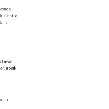
açında
kisi hafta
 tam
 favori
r. İronik
bunun