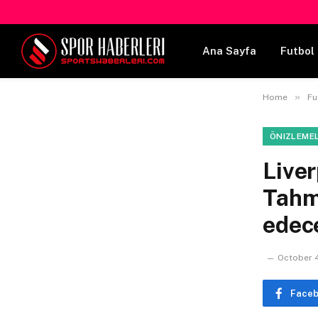
Ana Sayfa
Futbol 
»
Home
Fu
ÖNIZLEME
Live
Tahm
edec
October 4
Face