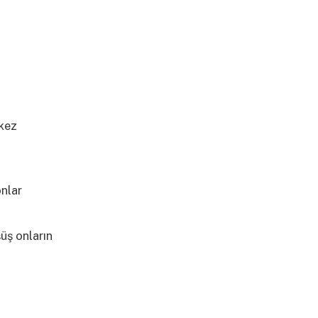
 kez
onlar
şüş onların