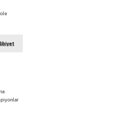
gole
libiyet
na
mpiyonlar