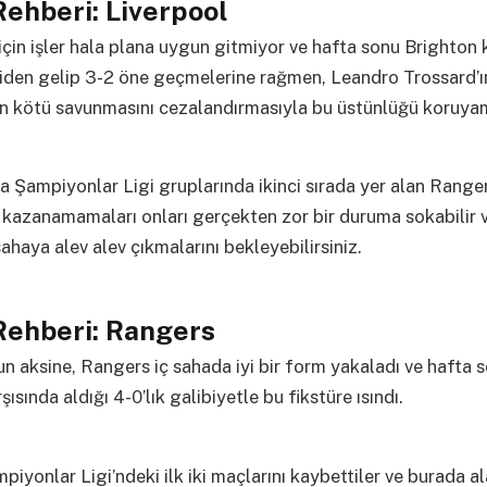
ehberi: Liverpool
için işler hala plana uygun gitmiyor ve hafta sonu Brighton 
riden gelip 3-2 öne geçmelerine rağmen, Leandro Trossard’ı
ın kötü savunmasını cezalandırmasıyla bu üstünlüğü koruyam
a Şampiyonlar Ligi gruplarında ikinci sırada yer alan Range
 kazanamamaları onları gerçekten zor bir duruma sokabilir 
haya alev alev çıkmalarını bekleyebilirsiniz.
Rehberi: Rangers
un aksine, Rangers iç sahada iyi bir form yakaladı ve hafta 
ısında aldığı 4-0’lık galibiyetle bu fikstüre ısındı.
iyonlar Ligi’ndeki ilk iki maçlarını kaybettiler ve burada al