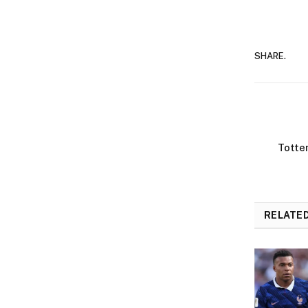
SHARE.
Totte
RELATE