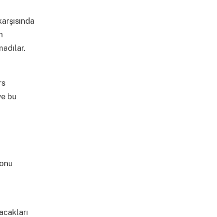
karşısında
n
adılar.
rs
ve bu
sonu
acakları