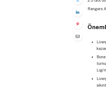
2.5 Gol üs
Rangers A
Öneml
Liver
kazan
Buna 
turnu
Ligi’
Liver
sıkın