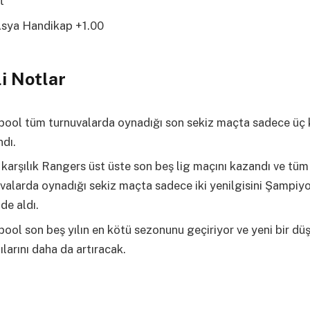
t
sya Handikap +1.00
i Notlar
pool tüm turnuvalarda oynadığı son sekiz maçta sadece üç
dı.
karşılık Rangers üst üste son beş lig maçını kazandı ve tüm
valarda oynadığı sekiz maçta sadece iki yenilgisini Şampiy
nde aldı.
pool son beş yılın en kötü sezonunu geçiriyor ve yeni bir dü
tılarını daha da artıracak.