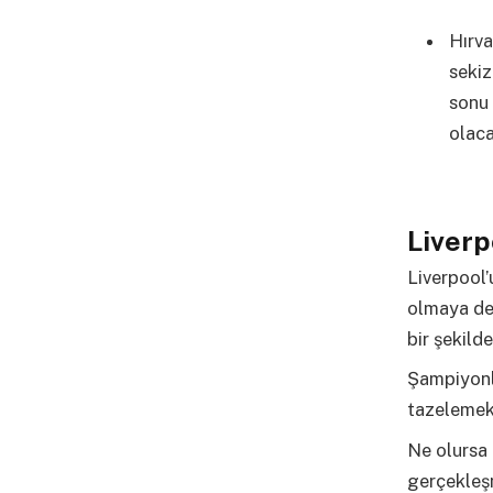
Hırva
sekiz
sonu 
olaca
Liverp
Liverpool
olmaya dev
bir şekild
Şampiyonla
tazelemek 
Ne olursa 
gerçekleşm