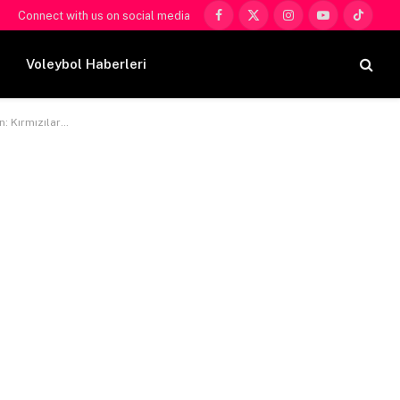
Connect with us on social media
Facebook
X
Instagram
YouTube
TikTok
(Twitter)
Voleybol Haberleri
ü devam edecek mi?