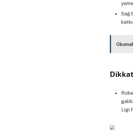
yeme
Sağ b
katkı
Okumak
Dikkat
Robe
galib
Ligi 