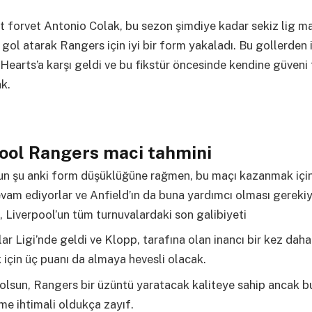
t forvet Antonio Colak, bu sezon şimdiye kadar sekiz lig m
 gol atarak Rangers için iyi bir form yakaladı. Bu gollerden i
Hearts’a karşı geldi ve bu fikstür öncesinde kendine güveni
k.
ool Rangers maci tahmini
’un şu anki form düşüklüğüne rağmen, bu maçı kazanmak için
am ediyorlar ve Anfield’ın da buna yardımcı olması gerekiyo
e, Liverpool’un tüm turnuvalardaki son galibiyeti
r Ligi’nde geldi ve Klopp, tarafına olan inancı bir kez daha
için üç puanı da almaya hevesli olacak.
olsun, Rangers bir üzüntü yaratacak kaliteye sahip ancak 
e ihtimali oldukça zayıf.