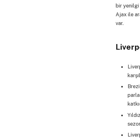
bir yenilg
Ajax ile a
var.
Liverp
Liver
karşı
Brezi
parla
katkı
Yıldı
sezon
Liver