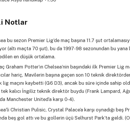
i Notlar
ea bu sezon Premier Lig’de maç başına 11.7 şut ortalamasıy
or (altı maçta 70 şut), bu da 1997-98 sezonundan bu yana 
dilen en düşük ortalama.
ç Graham Potter’ın Chelsea’nin başındaki ilk Premier Lig m
ıcılar hariç, Mavilerin başına geçen son 10 teknik direktörd
ilk lig maçını kaybetti (G6 D3), ancak bu süre içinde sahip old
 tek kalıcı İngiliz teknik direktör buydu (Frank Lampard, A
da Manchester United’a karşı 0-4).
ea’li Christian Pulisic, Crystal Palace’a karşı oynadığı beş P
da beş gol attı ve bu gollerin üçü Selhurst Park’ta geldi. (