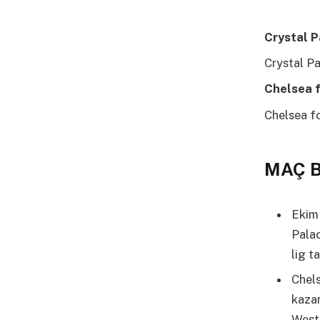
Crystal P
Crystal 
Chelsea 
Chelsea 
MAÇ B
Ekim 
Palac
lig t
Chels
kazan
West 