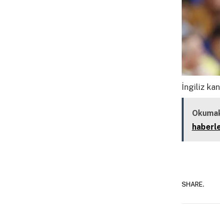
İngiliz ka
Okumak
haberle
SHARE.