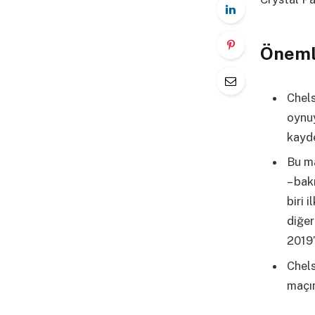
Öneml
Chels
oynuy
kayde
Bu ma
– bak
biri 
diğer
2019’
Chels
maçın