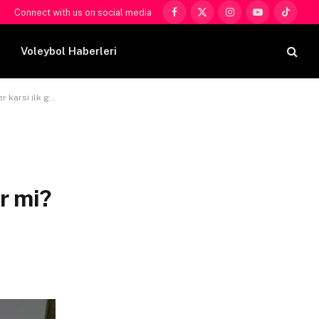
Connect with us on social media
Facebook
X
Instagram
YouTube
TikTok
(Twitter)
Voleybol Haberleri
etini alabilir mi?
ir mi?