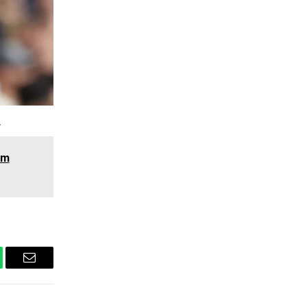
.
ım
tsApp
Email