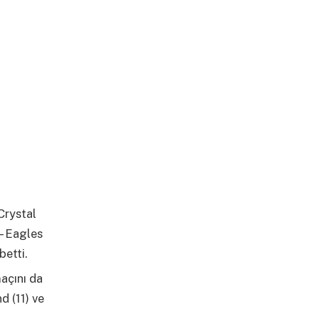
Crystal
– Eagles
betti.
açını da
d (11) ve