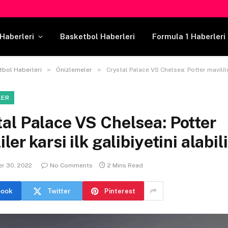
Haberleri
Basketbol Haberleri
Formula 1 Haberleri
»
»
tbol Haberleri
Önizlemeler
Crystal Palace VS Chelsea: Potter mavililer karsi ilk galibiy
LER
al Palace VS Chelsea: Potter
iler karsi ilk galibiyetini alabil
r 30, 2022
No Comments
2 Mins Read
book
Twitter
Pinterest