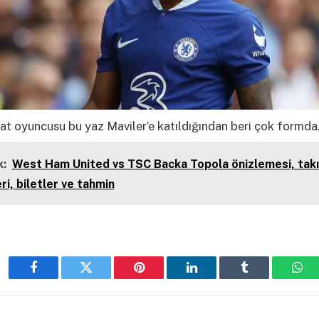
nat oyuncusu bu yaz Maviler’e katıldığından beri çok formda
:
West Ham United vs TSC Backa Topola önizlemesi, tak
ri, biletler ve tahmin
Facebook
Twitter
Pinterest
LinkedIn
Tumblr
Wha