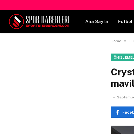
Ana Sayfa
Futbol 
»
Home
Fu
ÖNIZLEME
Cryst
mavil
Septembe
Face