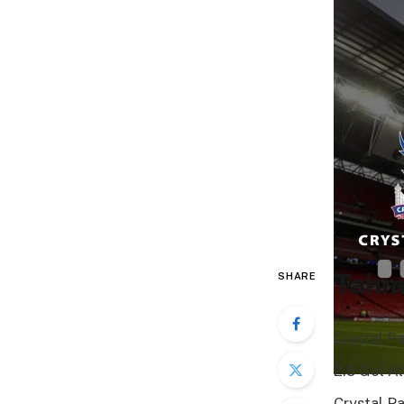
Tahm
SHARE
Crystal Pa
2.5 Gol Al
Crystal P