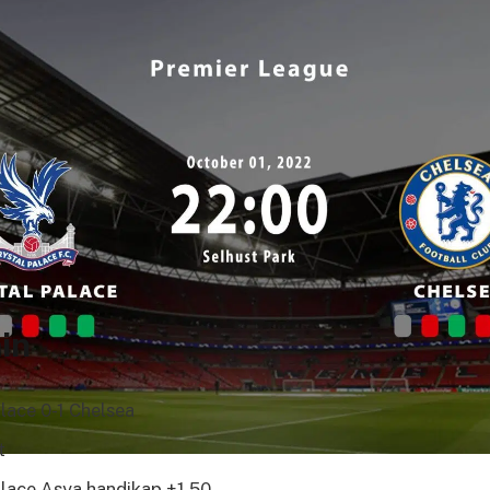
in
lace 0-1 Chelsea
t
alace Asya handikap +1.50