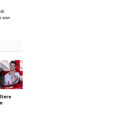
d:
e son
ltere
ve