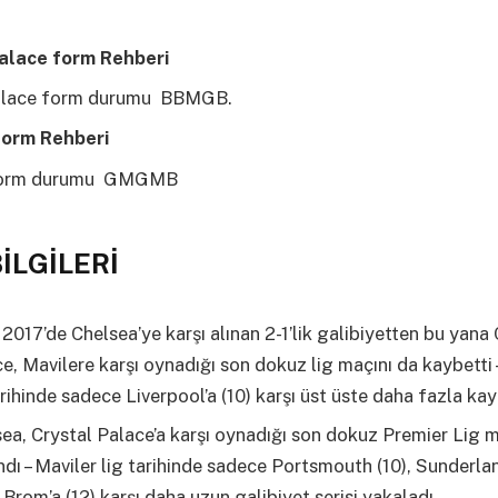
alace form Rehberi
Palace form durumu BBMGB.
form Rehberi
form durumu GMGMB
İLGİLERİ
2017’de Chelsea’ye karşı alınan 2-1’lik galibiyetten bu yana 
e, Mavilere karşı oynadığı son dokuz lig maçını da kaybetti 
arihinde sadece Liverpool’a (10) karşı üst üste daha fazla kay
ea, Crystal Palace’a karşı oynadığı son dokuz Premier Lig m
dı – Maviler lig tarihinde sadece Portsmouth (10), Sunderlan
Brom’a (12) karşı daha uzun galibiyet serisi yakaladı.