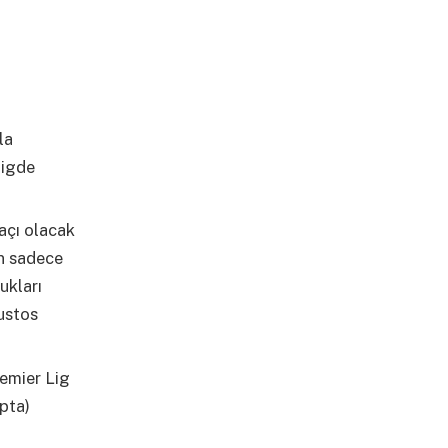
la
ligde
açı olacak
en sadece
ukları
ğustos
remier Lig
Opta)