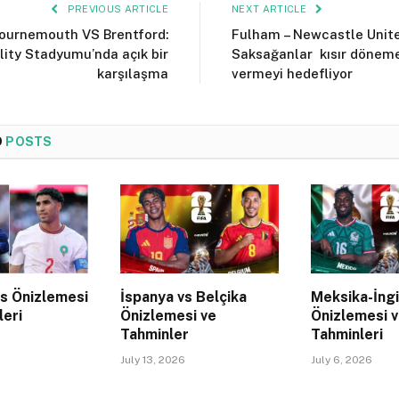
PREVIOUS ARTICLE
NEXT ARTICLE
ournemouth VS Brentford:
Fulham – Newcastle Unite
lity Stadyumu’nda açık bir
Saksağanlar kısır dönem
karşılaşma
vermeyi hedefliyor
D
POSTS
s Önizlemesi
İspanya vs Belçika
Meksika-İngi
leri
Önizlemesi ve
Önizlemesi 
Tahminler
Tahminleri
July 13, 2026
July 6, 2026