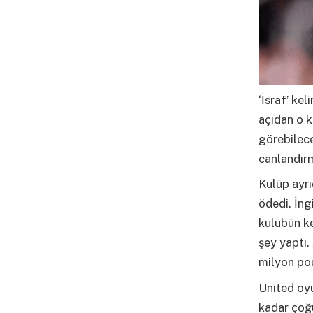
‘İsraf’ ke
açıdan o k
görebilece
canlandırm
Kulüp ayrı
ödedi. İng
kulübün ke
şey yaptı.
milyon pou
United oyu
kadar çoğ