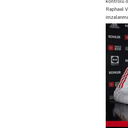
kontrolü o
Raphael V
imzalanma