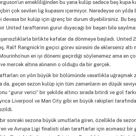
Ferguson’un emekliliğinden bu yana kulüp sadece beş kupa k
içbiri çok sevilen lig kupasını içermiyor. Neredeyse on yılda
i devasa bir kulüp için iğrenç bir durum diyebilirsiniz. Bu be
ir United taraftarının gurur duyacağı bir başarı bile sayılma
şarısızlıklarla birlikte kafalar da dönmeye başladı. United 
ş, Ralf Rangnick’in geçici görev süresini de eklerseniz altı
. Mourinho’nun en iyi dönemi geçirdiği söylenemez ama en ç
n ve mercek altına alınanın o olduğu da bir gerçek.
aftarları on yılın büyük bir bölümünde vasatlıkla uğraşmak
a da, geçen sezon kulüp için tüm zamanların en düşük seviye
u “gurur verici” bir şekilde altıncı sırada bitirdi ve gol farkı
 ayrıca Liverpool ve Man City gibi en büyük rakipleri tarafınd
zildi.
bir sonraki sezona büyük umutlarla giren, özellikle de sezon
ren ve Avrupa Ligi finalisti olan taraftarlar için acımasız bir