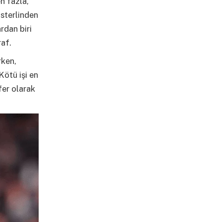
n fazla,
sterlinden
rdan biri
raf.
rken,
Kötü işi en
fer olarak