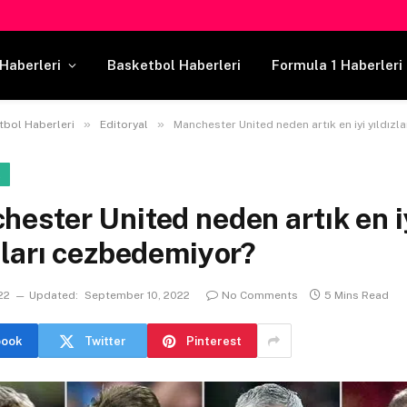
Haberleri
Basketbol Haberleri
Formula 1 Haberleri
»
»
tbol Haberleri
Editoryal
Manchester United neden artık en iyi yıldızları c
L
ester United neden artık en i
zları cezbedemiyor?
022
Updated:
September 10, 2022
No Comments
5 Mins Read
book
Twitter
Pinterest