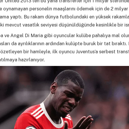
 United 2013’ten bu yana transferler için 1 milyar sterlinde
e oynamayan personelin maaşlarını ödemek için de 2 milyar 
cama yaptı. Bu rakam dünya futbolundaki en yüksek rakamla
ki mevcut vasatlık seviyesi düşünüldüğünde kesinlikle bir is
 ve Angel Di Maria gibi oyuncular kulübe pahalıya mal olu
ları da ayrılıklarının ardından kulüpte buruk bir tat bıraktı. 
e özetleyen bir hamleyle, ilk oyuncu Juventus’a serbest trans
tılmaya hazırlanıyor.