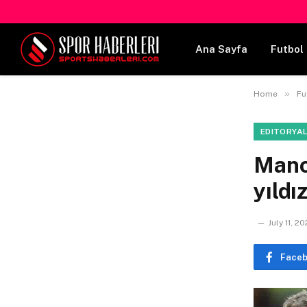
Ana Sayfa
Futbol 
»
Home
Fu
EDITORYA
Manch
yıldı
July 11, 2
Face