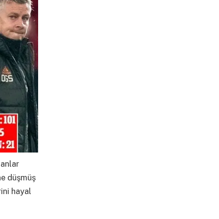
manlar
ine düşmüş
ini hayal