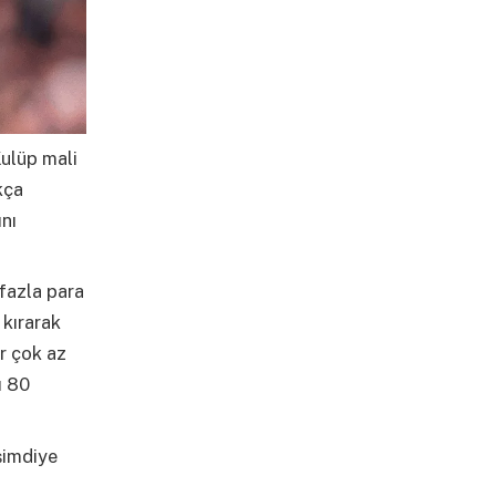
Kulüp mali
kça
ını
fazla para
 kırarak
r çok az
ı 80
şimdiye