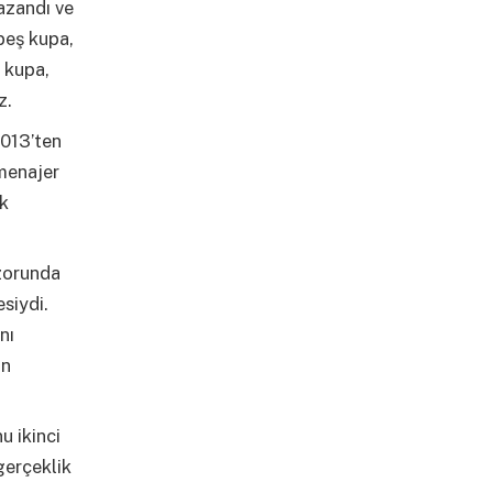
azandı ve
 beş kupa,
ş kupa,
z.
2013’ten
 menajer
ok
 zorunda
siydi.
nı
an
u ikinci
 gerçeklik