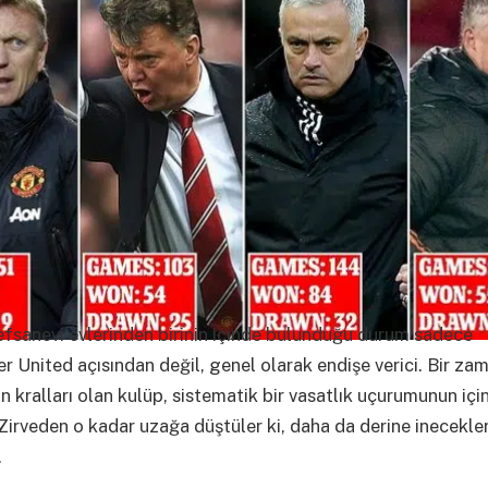
fsanevi evlerinden birinin içinde bulunduğu durum sadece
 United açısından değil, genel olarak endişe verici. Bir za
nin kralları olan kulüp, sistematik bir vasatlık uçurumunun iç
irveden o kadar uzağa düştüler ki, daha da derine inecekler
.