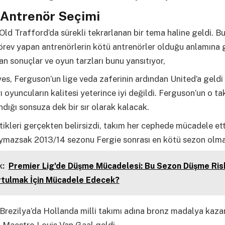
 Antrenör Seçimi
ld Trafford’da sürekli tekrarlanan bir tema haline geldi. Bu
örev yapan antrenörlerin kötü antrenörler olduğu anlamına 
an sonuçlar ve oyun tarzları bunu yansıtıyor,
s, Ferguson’un lige veda zaferinin ardından United’a geldi
ğı oyuncuların kalitesi yeterince iyi değildi. Ferguson’un o ta
ndığı sonsuza dek bir sır olarak kalacak.
ikleri gerçekten belirsizdi, takım her cephede mücadele et
ymazsak 2013/14 sezonu Fergie sonrası en kötü sezon olma
:
Premier Lig'de Düşme Mücadelesi: Bu Sezon Düşme Ris
rtulmak İçin Mücadele Edecek?
Brezilya’da Hollanda milli takımı adına bronz madalya kaz
 Maestro Louis Van Gaal geldi.