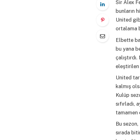
Sir Alex 
bunların h
United gib
ortalama b
Elbette ba
bu yana be
çalıştırdı
eleştirile
United tar
kalmış ols
Kulüp sezon
sıfırladı,
tamamen e
Bu sezon, 
sırada biti