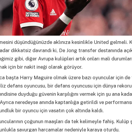
limesini düşündüğünüzde aklınıza kesinlikle United gelmeli. 
adar dikkatsiz davrandı ki, De Jong transfer destanında açı
ğimiz gibi, diğer Avrupa kulüpleri artık onları mali durumlar
ak için bir nakit ineği olarak görüyor.
ca başta Harry Maguire olmak üzere bazı oyuncular için de 
iliz defans oyuncusu, bir defans oyuncusu için dünya rekoru
ndisine duyduğu güvenin karşılığını vermek için şu ana kada
 Ayrıca neredeyse anında kaptanlığa getirildi ve performans
ndluk bir oyuncu için vasatın çok altında kaldı.
ncularının çoğunun maaşları da tek kelimeyle fahiş. Kulüp 
unlukla savurgan harcamalar nedeniyle karaya oturdu.