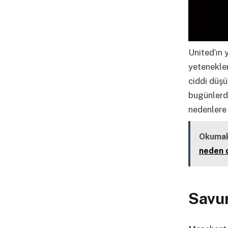
United’ın 
yetenekler
ciddi düş
bugünlerde
nedenlere 
Okumak
neden d
Savu