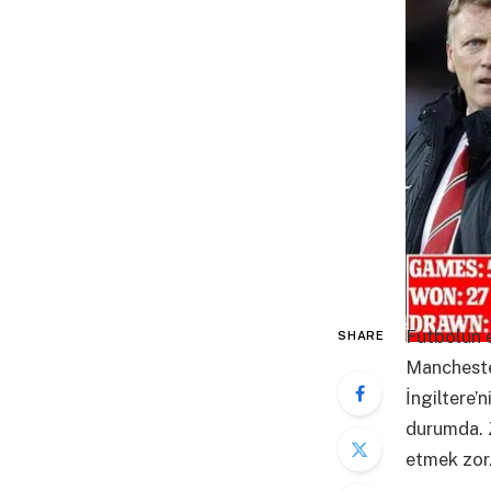
Futbolun e
SHARE
Manchester
İngiltere’
durumda. Z
etmek zor