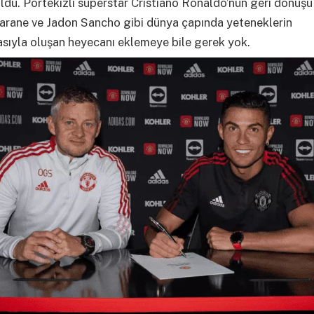
ldu. Portekizli süperstar Cristiano Ronaldo’nun geri dönüşü
arane ve Jadon Sancho gibi dünya çapında yeteneklerin
sıyla oluşan heyecanı eklemeye bile gerek yok.