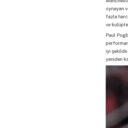
Manchester
oynayan v
fazla har
ve kulüpte
Paul Pogba
performans
iyi şekild
yeniden ka