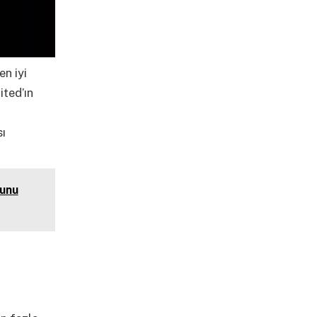
en iyi
ited’ın
sı
bunu