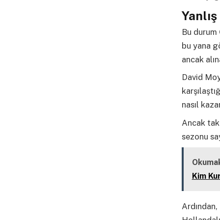
Yanlış
Bu durum O
bu yana g
ancak alın
David Moye
karşılaştı
nasıl kaza
Ancak takt
sezonu sa
Okumak
Kim Ku
Ardından, 
Hollandalı