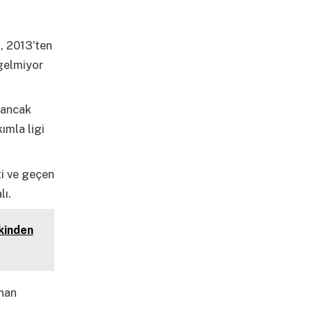
, 2013’ten
gelmiyor
 ancak
kımla ligi
ti ve geçen
lı.
kinden
anan