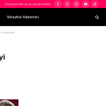
Connect with us on social media
Facebook
X
Instagram
YouTube
TikTok
(Twitter)
Voleybol Haberleri
ezbedemiyor?
yi