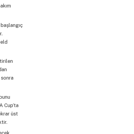
 takım
 başlangıç
r.
ield
irilen
adan
 sonra
 bunu
FA Cup’ta
ekrar üst
tir.
lecek