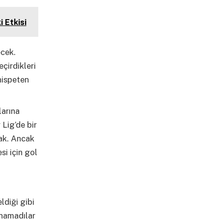
 Etkisi
ecek.
çirdikleri
nispeten
larına
 Lig’de bir
cak. Ancak
i için gol
diği gibi
ynamadılar