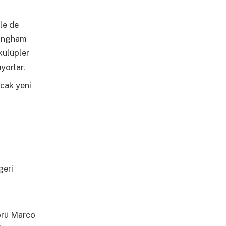
kle de
tingham
kulüpler
yorlar.
acak yeni
geri
törü Marco