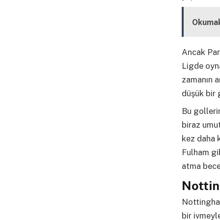
Okumak
Ancak Park
Ligde oyna
zamanın ar
düşük bir 
Bu golleri
biraz umut
kez daha k
Fulham gi
atma becer
Notti
Nottingha
bir ivmey