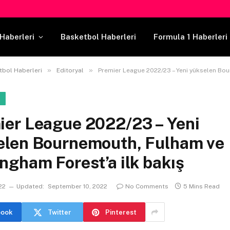
Haberleri
Basketbol Haberleri
Formula 1 Haberleri
»
»
tbol Haberleri
Editoryal
Premier League 2022/23 – Yeni yükselen Bournemouth, Fulham ve Nottingha
L
ier League 2022/23 – Yeni
elen Bournemouth, Fulham ve
ngham Forest’a ilk bakış
22
Updated:
September 10, 2022
No Comments
5 Mins Read
book
Twitter
Pinterest