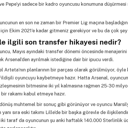
ve Pepe’yi sadece bir kadro oyuncusu konumuna düşürmesi ş
oyuncunun en son ne zaman bir Premier Lig maçına başladığın
çin Ekim 2021’e kadar gitmeniz gerekiyor ve bu da çok şey 
le ilgili son transfer hikayesi nedir?
oyuncu, Mayıs ayındaki transfer dönemi öncesinde menajerini
ek Arsenal’den ayrılmak istediğine dair bir ipucu verdi.
l Arteta’nın planlarının bir parçası olarak görülmüyor, öyle 
ildişili oyuncuyu kaybetmeye hazır. Hatta Arsenal, oyuncu
leşmesinin bitmesine iki yıl kalmasına rağmen 25-30 milyo
 bir rakamı kabul etmeye hazır.
 dönüş muhtemel bir sonuç gibi görünüyor ve oyuncu Marsil
yanı sıra eski takımı Lille’de bir başka görevle de ilişkilendir
iki taraf da oyuncunun şu anki haftalık 140.000 Sterlinlik üc