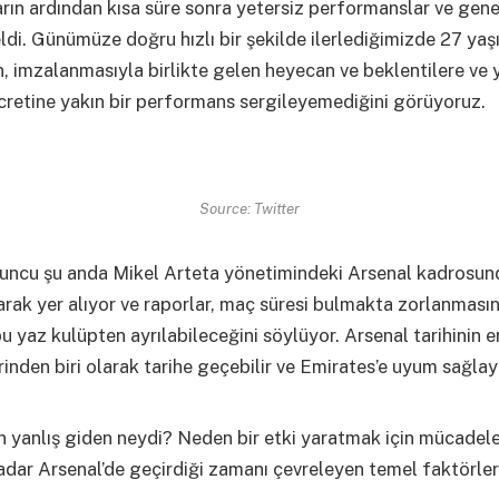
ıların ardından kısa süre sonra yetersiz performanslar ve gene
geldi. Günümüze doğru hızlı bir şekilde ilerlediğimizde 27 yaş
 imzalanmasıyla birlikte gelen heyecan ve beklentilere ve
cretine yakın bir performans sergileyemediğini görüyoruz.
Source: Twitter
oyuncu şu anda Mikel Arteta yönetimindeki Arsenal kadrosu
rak yer alıyor ve raporlar, maç süresi bulmakta zorlanmasın
u yaz kulüpten ayrılabileceğini söylüyor. Arsenal tarihinin 
rinden biri olarak tarihe geçebilir ve Emirates’e uyum sağla
için yanlış giden neydi? Neden bir etki yaratmak için mücadele
dar Arsenal’de geçirdiği zamanı çevreleyen temel faktörler