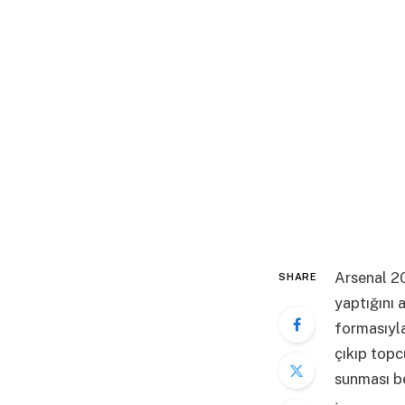
Arsenal 20
SHARE
yaptığını 
formasıyla
çıkıp topc
sunması b