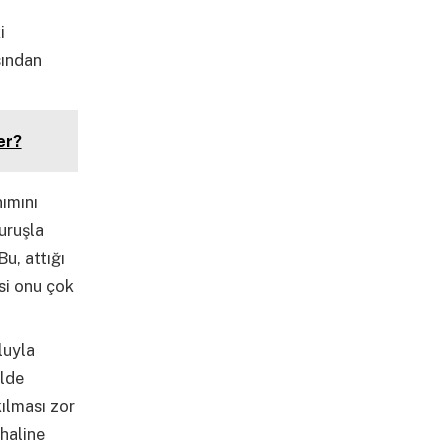
i
sından
er?
nımını
uruşla
u, attığı
si onu çok
luyla
ilde
kılması zor
haline