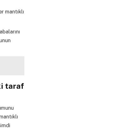
r mantıklı
abalarını
cunun
i taraf
rumunu
mantıklı
şimdi