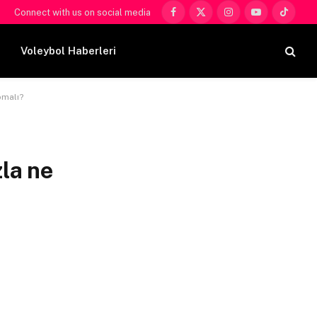
Connect with us on social media
Facebook
X
Instagram
YouTube
TikTok
(Twitter)
Voleybol Haberleri
pmalı?
zla ne