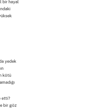
l bir hayal
ındaki
 yüksek
nda yedek
ın
en kötü
yamadığı
 etti?
e bir göz