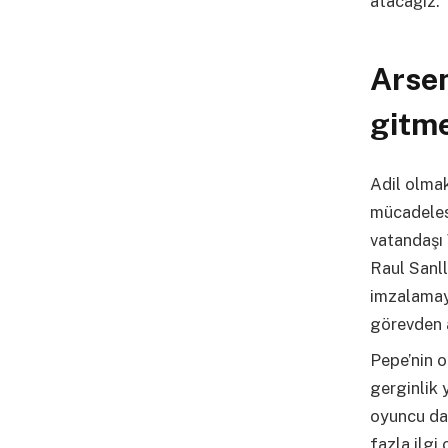
atacağız.
Arsen
gitm
Adil olmak
mücadeles
vatandaşı 
Raul Sanll
imzalamayı
görevden 
Pepe’nin 
gerginlik y
oyuncu da 
fazla ilgi