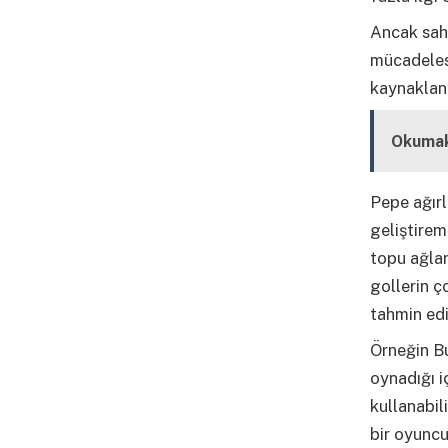
Ancak saha
mücadeles
kaynaklanı
Okumak
Pepe ağırl
geliştirem
topu ağlar
gollerin ç
tahmin edil
Örneğin Bu
oynadığı i
kullanabil
bir oyuncu