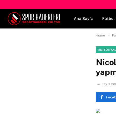
Ana Sayfa
Futbol 
»
Home
Fu
EDITORYA
Nicol
yapm
July 3, 20
Face