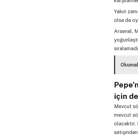
karşılamak
Yakın zam
olsa da oy
Arsenal, M
yoğunlaştı
sıralamad
Okumak
Pepe’n
için d
Mevcut söz
mevcut sö
olacaktır
satışından