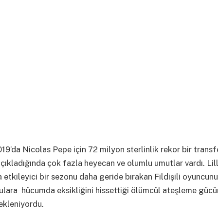
19’da Nicolas Pepe için 72 milyon sterlinlik rekor bir transf
açıkladığında çok fazla heyecan ve olumlu umutlar vardı. Lil
 etkileyici bir sezonu daha geride bırakan Fildişili oyuncun
ulara hücumda eksikliğini hissettiği ölümcül ateşleme güc
ekleniyordu.