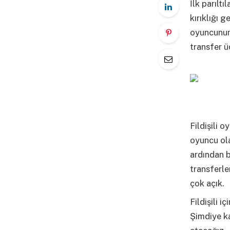
İlk parılt
kırıklığı 
oyuncunun,
transfer ü
Fildişili 
oyuncu ola
ardından b
transferle
çok açık.
Fildişili 
Şimdiye ka