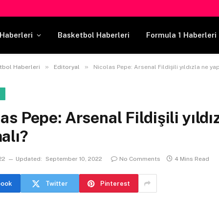
Haberleri
Basketbol Haberleri
Formula 1 Haberleri
»
»
tbol Haberleri
Editoryal
Nicolas Pepe: Arsenal Fildişili yıldızla ne ya
L
as Pepe: Arsenal Fildişili yıldı
alı?
22
Updated:
September 10, 2022
No Comments
4 Mins Read
book
Twitter
Pinterest