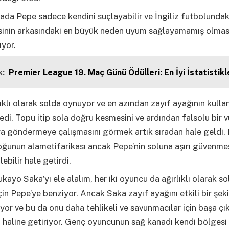
da Pepe sadece kendini suçlayabilir ve İngiliz futbolundak
inin arkasındaki en büyük neden uyum sağlayamamış olma
yor.
:
Premier League 19. Maç Günü Ödülleri: En İyi İstatistikl
ıklı olarak solda oynuyor ve en azından zayıf ayağının kulla
edi. Topu itip sola doğru kesmesini ve ardından falsolu bir v
a göndermeye çalışmasını görmek artık sıradan hale geldi. B
oğunun alametifarikası ancak Pepe’nin soluna aşırı güvenme
ebilir hale getirdi.
kayo Saka’yı ele alalım, her iki oyuncu da ağırlıklı olarak so
çin Pepe’ye benziyor. Ancak Saka zayıf ayağını etkili bir şek
iyor ve bu da onu daha tehlikeli ve savunmacılar için başa çı
 haline getiriyor. Genç oyuncunun sağ kanadı kendi bölgesi 