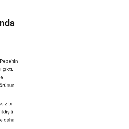
unda
Pepe’nin
 çıktı.
me
törünün
siz bir
ldişili
le daha