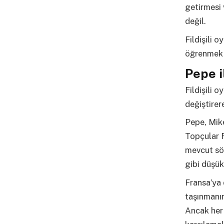
getirmesi 
değil.
Fildişili 
öğrenmek i
Pepe i
Fildişili 
değiştirer
Pepe, Mike
Topçular F
mevcut söz
gibi düşük
Fransa’ya
taşınmanın 
Ancak her 