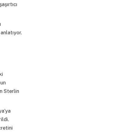
aşırtıcı
ı
anlatıyor.
ki
nun
n Sterlin
ya’ya
ildi.
retini