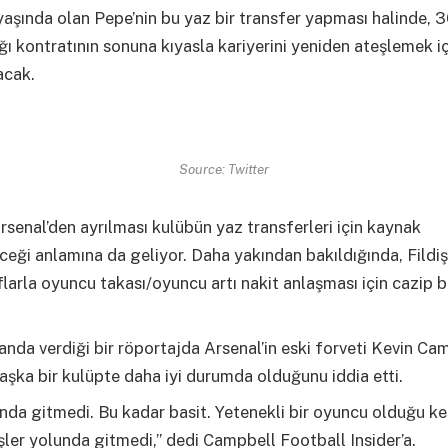
aşında olan Pepe’nin bu yaz bir transfer yapması halinde, 3
ı kontratının sonuna kıyasla kariyerini yeniden ateşlemek iç
acak.
Source: Twitter
rsenal’den ayrılması kulübün yaz transferleri için kaynak
ceği anlamına da geliyor. Daha yakından bakıldığında, Fildiş
flarla oyuncu takası/oyuncu artı nakit anlaşması için cazip bi
nda verdiği bir röportajda Arsenal’in eski forveti Kevin Ca
aşka bir kulüpte daha iyi durumda olduğunu iddia etti.
unda gitmedi. Bu kadar basit. Yetenekli bir oyuncu olduğu k
işler yolunda gitmedi,” dedi Campbell Football Insider’a.