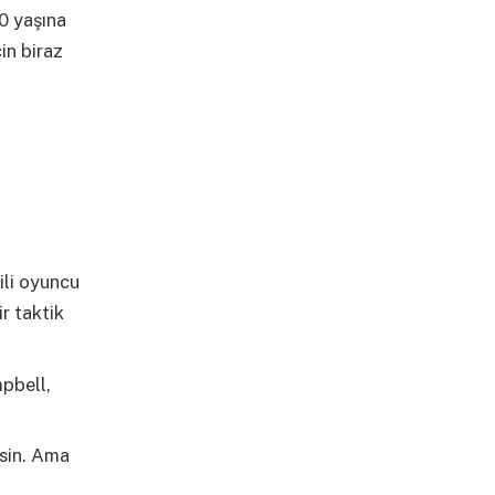
0 yaşına
in biraz
ili oyuncu
r taktik
mpbell,
esin. Ama