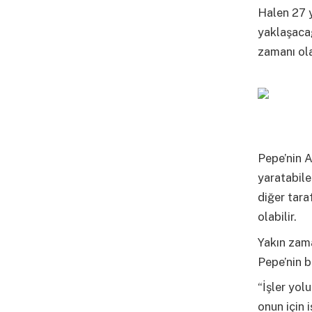
Halen 27 y
yaklaşacağ
zamanı ol
Pepe’nin A
yaratabile
diğer tara
olabilir.
Yakın zama
Pepe’nin b
“İşler yol
onun için 