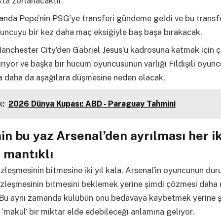
ta zorlanacaktır.
anda Pepe’nin PSG’ye transferi gündeme geldi ve bu transfe
uncuyu bir kez daha maç eksiğiyle baş başa bırakacak.
anchester City’den Gabriel Jesus’u kadrosuna katmak için ç
rıyor ve başka bir hücum oyuncusunun varlığı Fildişili oyun
a daha da aşağılara düşmesine neden olacak.
:
2026 Dünya Kupası: ABD - Paraguay Tahmini
in bu yaz Arsenal’den ayrılması her ik
e mantıklı
leşmesinin bitmesine iki yıl kala, Arsenal’in oyuncunun du
zleşmesinin bitmesini beklemek yerine şimdi çözmesi daha 
. Bu aynı zamanda kulübün onu bedavaya kaybetmek yerine 
 ‘makul’ bir miktar elde edebileceği anlamına geliyor.