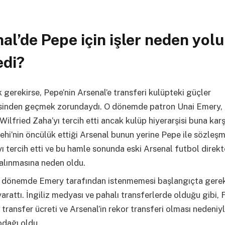
al’de Pepe için işler neden yol
edi?
 gerekirse, Pepe’nin Arsenal’e transferi kulüpteki güçler
inden geçmek zorundaydı. O dönemde patron Unai Emery, 
Wilfried Zaha’yı tercih etti ancak kulüp hiyerarşisi buna karşı
ehi’nin öncülük ettiği Arsenal bunun yerine Pepe ile sözleş
 tercih etti ve bu hamle sonunda eski Arsenal futbol direk
alınmasına neden oldu.
o dönemde Emery tarafından istenmemesi başlangıçta gerek
arattı. İngiliz medyası ve pahalı transferlerde olduğu gibi, Fi
transfer ücreti ve Arsenal’in rekor transferi olması nedeniy
 odağı oldu.