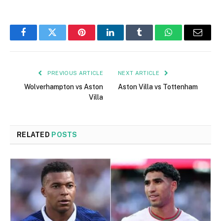
Facebook
Twitter
Pinterest
LinkedIn
Tumblr
WhatsApp
Email
PREVIOUS ARTICLE
NEXT ARTICLE
Wolverhampton vs Aston
Aston Villa vs Tottenham
Villa
RELATED
POSTS